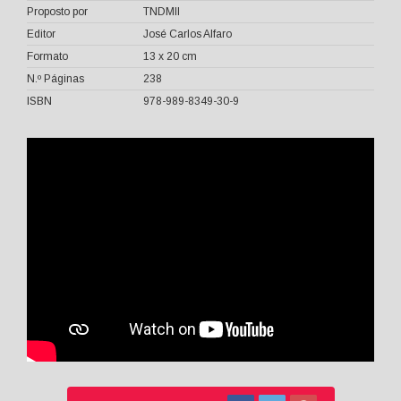
Proposto por
TNDMII
Editor
José Carlos Alfaro
Formato
13 x 20 cm
N.º Páginas
238
ISBN
978-989-8349-30-9