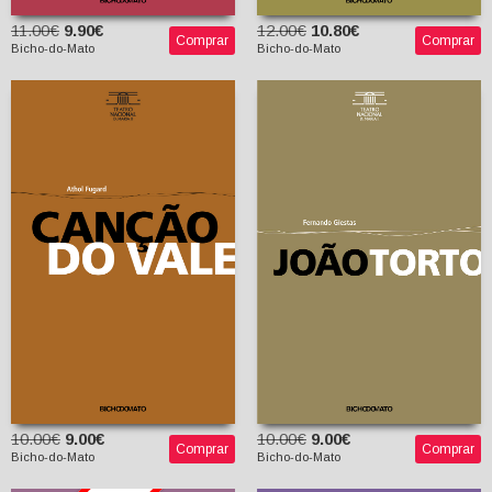
11.00€
9.90€
12.00€
10.80€
Comprar
Comprar
Bicho-do-Mato
Bicho-do-Mato
Canção do Vale
João Torto
Athol Fugard
Fernando Giestas
Paulo Eduardo
Carvalho (trad.)
10.00€
9.00€
10.00€
9.00€
Comprar
Comprar
Bicho-do-Mato
Bicho-do-Mato