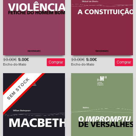
Cláudia Lucas Chéu
10.00€
9.00€
10.00€
9.00€
Comprar
Comprar
Bicho-do-Mato
Bicho-do-Mato
SEM STOCK
O Impromptu de
Versalhes
Macbeth
Molière
William Shakespeare
João Paulo Esteves da
Manuel Bandeira
Silva (tradutor)
(tradutor)