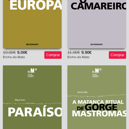
10.00€
9.00€
11.00€
9.90€
Comprar
Comprar
Bicho-do-Mato
Bicho-do-Mato
A Matança Ritual de
Gorge Mastromas
Paraíso
Dennis Kelly
Miguel Jesus
Tiago Guedes
(tradutor)