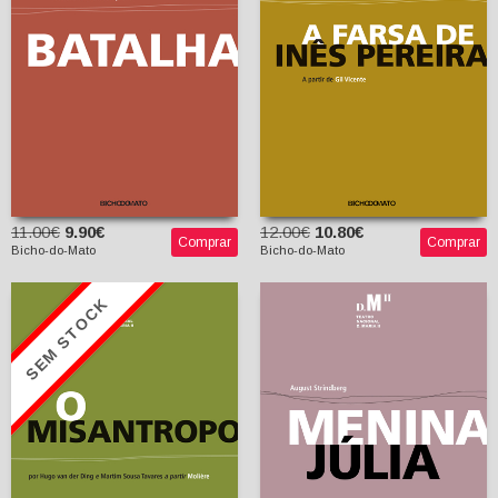
Junqueira
11.00€
9.90€
12.00€
10.80€
Comprar
Comprar
Bicho-do-Mato
Bicho-do-Mato
SEM STOCK
O Misantropo, Hugo van
der Ding e Martim
Sousa Tavares «a
partir» Molière
Menina Júlia
Hugo van der Ding
August Strindberg
Martim Sousa Tavares
Augusto Sobral
(tradutor)