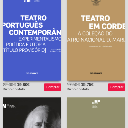
Política e Utopia [título
provisório]
Rui Pina Coelho
Teatro em Cordel: A
(coord.)
coleção do Teatro
Nacional D. Maria II
(Catálogo)
AA.VV.
22.00€
19.80€
17.50€
15.75€
Comprar
Comprar
Bicho-do-Mato
Bicho-do-Mato
José Marques: fotógrafo
em cena / photographer
on stage
Laboratório de Escrita
Cláudia Moreira
para Teatro (2015/16)
(coord.)