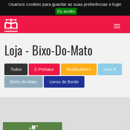
Usamos cookies para guardar as suas preferências e login
Eu aceito
Menu
Loja - Bixo-Do-Mato
Todos
E-Primatur
Bookbuilders
Livro B
Bicho-do-Mato
Livros de Bordo