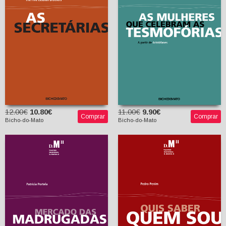
The Five Lesbian
Aristófanes)
Brothers
Maria Inês Marques
(tradutora)
12.00€
10.80€
11.00€
9.90€
Comprar
Comprar
Bicho-do-Mato
Bicho-do-Mato
Quis Saber Quem Sou
Mercado das
Madrugadas
Pedro Penim
Patrícia Portela
Adelino Gomes
(prefácio)