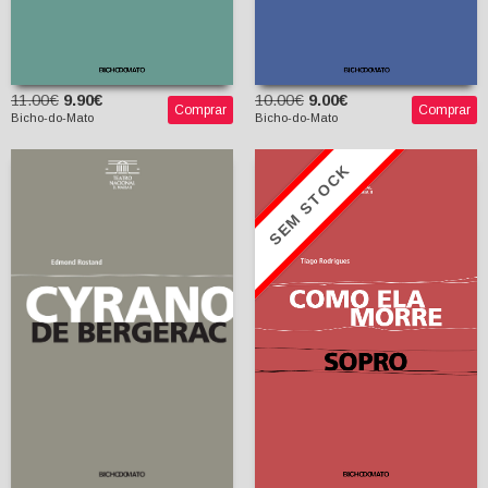
11.00€
9.90€
10.00€
9.00€
Comprar
Comprar
Bicho-do-Mato
Bicho-do-Mato
SEM STOCK
Como Ela Morre / Sopro
Cyrano de Bergerac
Tiago Rodrigues
Edmond Rostand
Nuno Júdice (tradutor)