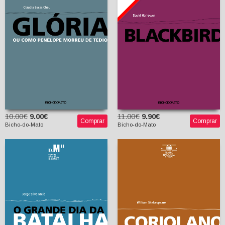
Cláudia Lucas Chéu
Tiago Guedes
(tradutor)
10.00€
9.00€
11.00€
9.90€
Comprar
Comprar
Bicho-do-Mato
Bicho-do-Mato
O Grande Dia da
Coriolano
Batalha (variações
sobre Albergue Noturno
William Shakespeare
de Máximo Gorki)
Fernando Villas-Boas
(tradutor)
Jorge Silva Melo