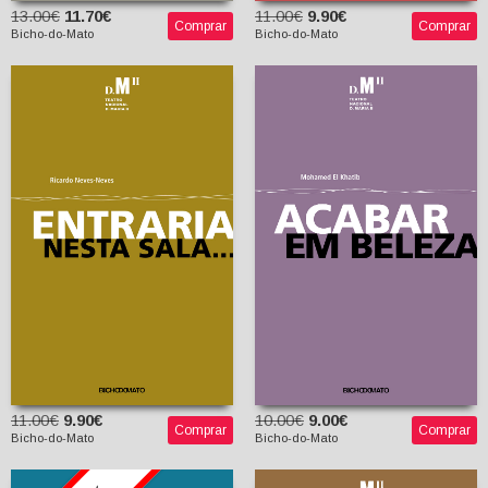
13.00€
11.70€
11.00€
9.90€
Comprar
Comprar
Bicho-do-Mato
Bicho-do-Mato
Acabar em Beleza
Entraria Nesta Sala
Mohamed El Khatib
Ricardo Neves-Neves
Alexandra Moreira da
Silva (tradutor)
11.00€
9.90€
10.00€
9.00€
Comprar
Comprar
Bicho-do-Mato
Bicho-do-Mato