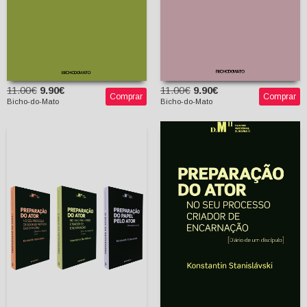
11.00€
9.90€
11.00€
9.90€
Comprar
Comprar
Bicho-do-Mato
Bicho-do-Mato
Preparação do Ator, Vol.
Preparação do Ator (3
II: No seu processo
Vols.)
criador de encarnação
Konstantin
Konstantin
Stanislávski
Stanislávski
Nina e Filipe Guerra
Nina e Filipe Guerra
(tradutores)
(tradutores)