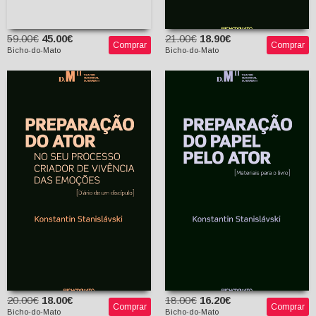
59.00€
45.00€
21.00€
18.90€
Comprar
Comprar
Bicho-do-Mato
Bicho-do-Mato
Preparação do Ator, Vol.
I: no seu processo
Preparação do Papel
criador de vivência das
pelo Ator
emoções
Konstantin
Stanislávski
Konstantin
Nina e Filipe Guerra
Stanislávski
(tradutores)
Nina e Filipe Guerra
(tradutores)
20.00€
18.00€
18.00€
16.20€
Comprar
Comprar
Bicho-do-Mato
Bicho-do-Mato