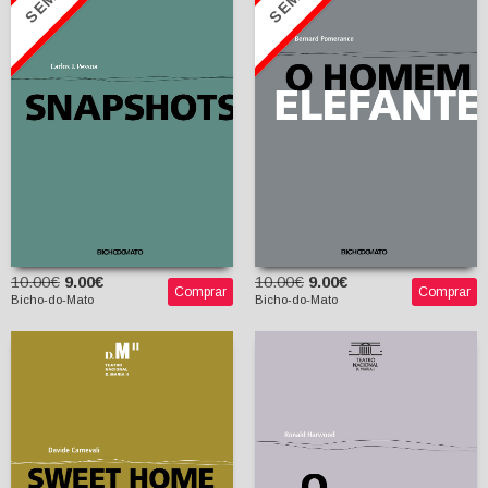
Snapshots
Bernard Pomerance
Miguel Castro Caldas
Carlos J. Pessoa
(tradutor)
10.00€
9.00€
10.00€
9.00€
Comprar
Comprar
Bicho-do-Mato
Bicho-do-Mato
Sweet Home Europa
O Camareiro
Davide Carnevali
Tereza Bento
Ronald Harwood
(tradutor)
Maria João da Rocha
Afonso (trad.)