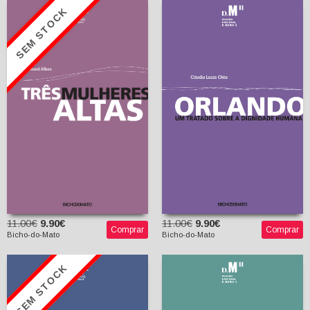
SEM STOCK
Orlando um tratado
sobre a dignidade
Três Mulheres Altas
humana
Edward Albee
Marta Mendonça
Cláudia Lucas Chéu
(tradutor)
11.00€
9.90€
11.00€
9.90€
Comprar
Comprar
Bicho-do-Mato
Bicho-do-Mato
SEM STOCK
Azul Longe nas Colinas