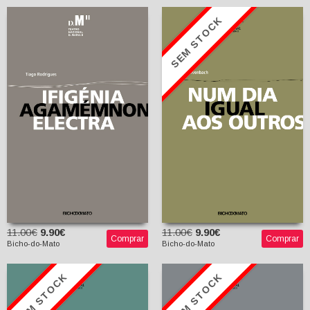
SEM STOCK
Num dia igual aos
outros
Ifigénia Agamémnon
Electra
John Kolvenbach
Gonçalo Waddington
Tiago Rodrigues
(trad.)
11.00€
9.90€
11.00€
9.90€
Comprar
Comprar
Bicho-do-Mato
Bicho-do-Mato
SEM STOCK
SEM STOCK
O Homem-Elefante