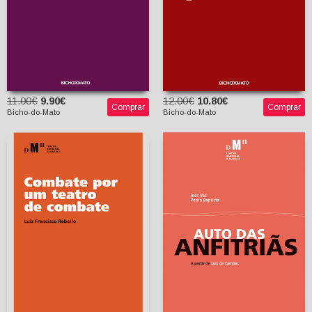
11.00€
9.90€
12.00€
10.80€
Comprar
Comprar
Bicho-do-Mato
Bicho-do-Mato
Combate por um Teatro
de Combate
Auto das Anfitriãs
Luiz Francisco Rebello
Sebastiana Fadda
Inês Vaz
(prefácio)
Pedro Baptista