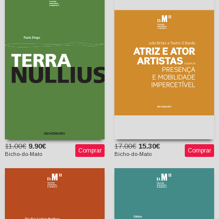
Atriz e Ator Artistas,
Vol. III: Presença e
Mobilidade Impercetível
Terra Nullius
João Brites
Paula Diogo
Teatro O Bando
11.00€
9.90€
17.00€
15.30€
Comprar
Comprar
Bicho-do-Mato
Bicho-do-Mato
As Mulheres que
Celebram as
Tesmofórias
As Secretárias
Odete (a partir de