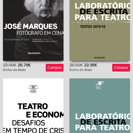
Filipe Figueiredo
Rui Pina Coelho
(coord.)
(coord.)
23.00€
20.70€
25.50€
22.95€
Comprar
Comprar
Bicho-do-Mato
Bicho-do-Mato
Teatro e Economia:
Desafios em tempo de
crise
Laboratório de Escrita
Francesca Rayner
para Teatro (2016/17)
(coord.)
Maria João Brilhante
Rui Pina Coelho
(coord.)
(coord.)