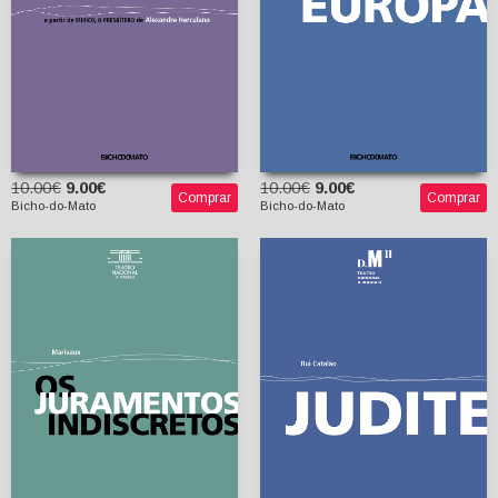
10.00€
9.00€
10.00€
9.00€
Comprar
Comprar
Bicho-do-Mato
Bicho-do-Mato
Os Juramentos
Indiscretos
Judite
Marivaux
Maria João Brilhante
Rui Catalão
(tradutor)