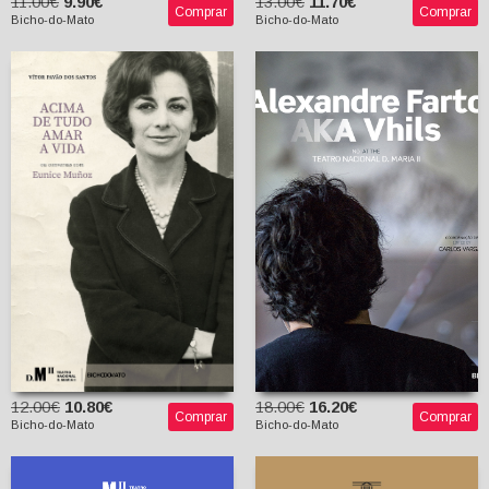
11.00€
9.90€
13.00€
11.70€
Comprar
Comprar
Bicho-do-Mato
Bicho-do-Mato
Acima De Tudo Amar A
Vida ou Conversas com
Alexandro Farto AKA
Eunice Muñoz
Vhils
Vìtor Pavão dos
AA.VV.
Santos
Vhils
12.00€
10.80€
18.00€
16.20€
Comprar
Comprar
Bicho-do-Mato
Bicho-do-Mato
Teatro Português
Contemporâneo
Experimentalismo,