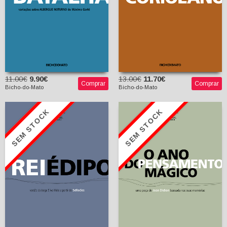
11.00€
9.90€
13.00€
11.70€
Comprar
Comprar
Bicho-do-Mato
Bicho-do-Mato
SEM STOCK
SEM STOCK
Rei Édipo
Versão de Jorge Silva
O Ano do Pensamento
Melo a partir de
Mágico
Sófocles
Joan Didion (tradução
de Pedro Gorman)