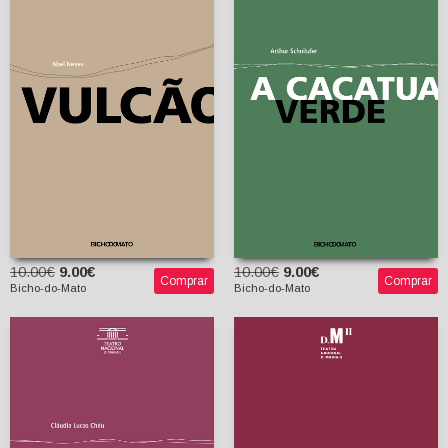
A Cacatua Verde
Arthur Schnitzler
Vulcão
Frederico Lourenço
(tradutor)
Abel Neves
10.00€
9.00€
10.00€
9.00€
Comprar
Comprar
Bicho-do-Mato
Bicho-do-Mato
Violência – Fetiche Do
Homem Bom (seguida
de Spirale De
Jouissance – Círculo
Onanista, Bank, Bank,
You’re Dead?, Europa,
A Constituição
Ich Liebe Dich – Guião
Mickaël de Oliveira
De Uma
Discoperformance)s