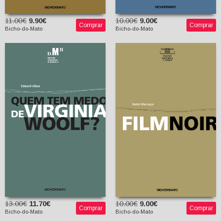
11.00€
9.90€
10.00€
9.00€
Comprar
Comprar
Bicho-do-Mato
Bicho-do-Mato
Quem Tem Medo de
Film Noir
Virginia Woolf?
André Murraças
Edward Albee
Ana Luísa Guimarães e
Miguel Granja (trads.)
13.00€
11.70€
10.00€
9.00€
Comprar
Comprar
Bicho-do-Mato
Bicho-do-Mato