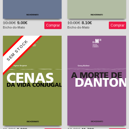
10.00€
9.00€
10.00€
8.10€
Comprar
Comprar
Bicho-do-Mato
Bicho-do-Mato
SEM STOCK
A Morte de Danton
Cenas da Vida Conjugal
Georg Büchner
Ingmar Bergman
Maria Adélia Silva
(tradução de Solveig
Melo e Jorge Silva
Nordlund)
Melo (trads.