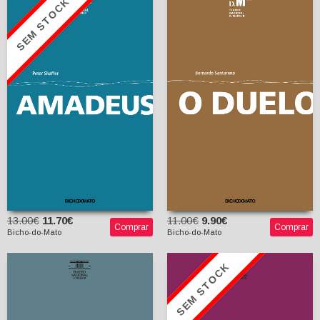
SEM STOCK
O Duelo
Amadeus
Bernardo Santareno
Peter Shaffer
Maria João da Rocha
Afonso (trad.)
13.00€
11.70€
11.00€
9.90€
Comprar
Comprar
Bicho-do-Mato
Bicho-do-Mato
SEM STOCK
Glória ou como
Penélope morreu de
Blackbird
tédio
David Harrower