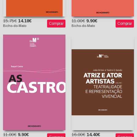
15.75€
14.18€
11.00€
9.90€
Comprar
Comprar
Bicho-do-Mato
Bicho-do-Mato
Atriz e Ator Artistas,
Vol. II: Teatralidade e
Representação
Vivencial
As Castro
João Brites
Teatro O Bando
Raquel Castro
11.00€
9.90€
16.00€
14.40€