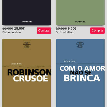
20.00€
18.00€
10.00€
9.00€
Comprar
Comprar
Bicho-do-Mato
Bicho-do-Mato
Robinson Crusoé
Com o Amor não se
Patrícia Portela
Brinca
Alfred de Musset
Magda Bigotte de
Figueiredo (tradutor)