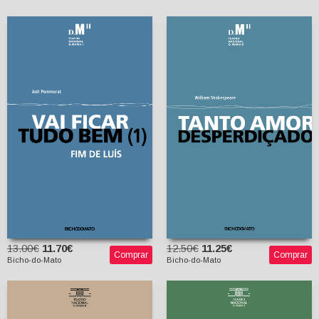
Vai ficar tudo bem (1) /
Tanto Amor
Fim de Luís
Desperdiçado
Joël Pommerat
Mickaël de Oliveira
William Shakespeare
(tradutor)
Nuno Júdice (tradutor)
13.00€
11.70€
12.50€
11.25€
Comprar
Comprar
Bicho-do-Mato
Bicho-do-Mato