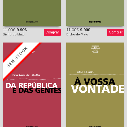
11.00€
9.90€
11.00€
9.90€
Comprar
Comprar
Bicho-do-Mato
Bicho-do-Mato
SEM STOCK
Da República e das
À Vossa Vontade
Gentes
William Shakespeare
Manuel Gusmão
Fernando Villas-Boas
Jorge Silva Melo
(tradutor)