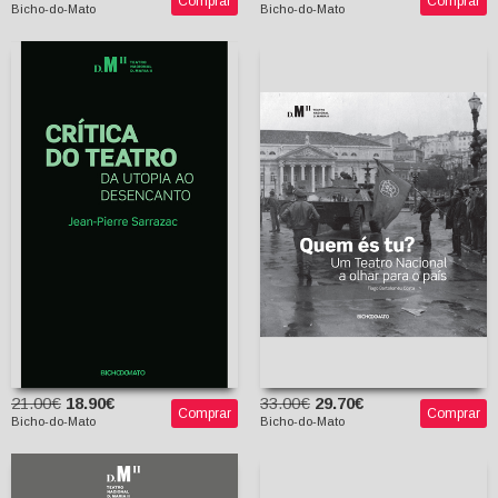
Comprar
Comprar
Bicho-do-Mato
Bicho-do-Mato
Quem és tu? - Um
Crítica do Teatro - Da
Teatro Nacional a olhar
Utopia ao Desencanto
para o país
Jean Pierre Sarrazac
Tiago Bartolomeu
Alexandra Moreira da
Costa
Silva (tradutora)
21.00€
18.90€
33.00€
29.70€
Comprar
Comprar
Bicho-do-Mato
Bicho-do-Mato
Atriz e Ator Artistas,