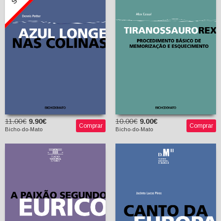
Dennis Potter
Tiranossauro Rex
Daniel Jonas
(tradutor)
Alex Cassal
11.00€
9.90€
10.00€
9.00€
Comprar
Comprar
Bicho-do-Mato
Bicho-do-Mato
A Paixão segundo
Eurico
Alexandre Herculano
(A partir de EURICO, O
Canto da Europa
PRESBÍTERO)
texto cénico de Ana
Jacinto Lucas Pires
Vaz, Cristina
Carvalhal, Graça