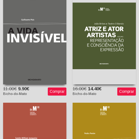
Vol. I: Representação e
Consciência da
Expressão
A Vida Invisível
João Brites
Teatro O Bando
Guillaume Poix
Joana Frazão
(tradutora)
11.00€
9.90€
16.00€
14.40€
Comprar
Comprar
Bicho-do-Mato
Bicho-do-Mato
A Farsa de Inês Pereira
Batalha
Pedro Penim (a partir
Sandro William
de Gil Vicente)