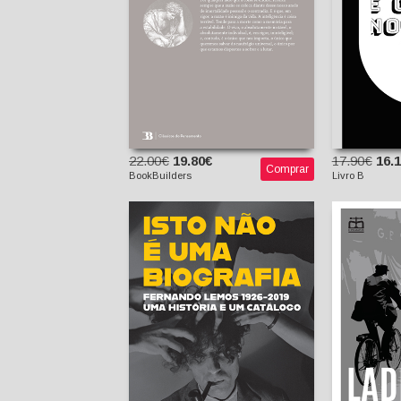
22.00€
19.80€
17.90€
16.
Comprar
BookBuilders
Livro B
Isto Não é Uma
Biografia - Fernando
Lemos 1926-2019 - Uma
Ladrõe
história e Um Catálogo
Lui
José S
Tania Martuscelli
Fernando Lemos