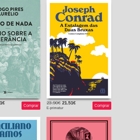
A Estalagem das Duas
Bruxas - Contos
de Nada - Ensaio
Completos, vol. I
 a Tolerância
Joseph Conrad
 Pires Aurélio
Miguel Martins
(tradutor)
11€
23.90€
21.51€
Comprar
Comprar
E-primatur
munha - Contos
Isabelle [Exclusivo E-