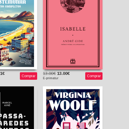
ompletos
Primatur n.º 9]
iliano Ramos
André Gide
João Pedro de Andrade
(tradutor)
51€
13.00€
13.00€
Comprar
Comprar
E-primatur
sa-Paredes e
ras Novelas
Um Romance Não
Escrito - Contos
arcel Aymé
Completos
el de Freitas
(tradutor)
Virginia Woolf
Maria Ponce de Leão
(tradutor)