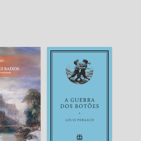
A Guerra dos Botões
ria dos Países
[Exclusivo E-Primatur
Baixos
n.º 10]
so Wielenga
Louis Pergaud
Mata (tradutor)
Guilhermina A. Gomes