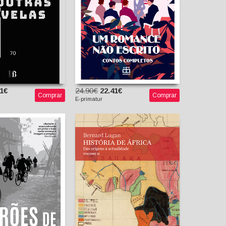
11€
24.90€
22.41€
Comprar
Comprar
E-primatur
História de África - Das
Origens à Actualidade,
s de Bicicletas
Vol. II
gi Bartolini
Bernard Lugan
erra (tradutor)
Francisco Silva Pereira
(tradutor)