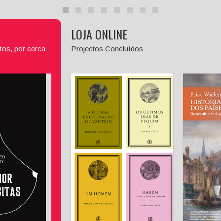
LOJA ONLINE
tos, por cerca
Projectos Concluídos
Histó
 Visitas
Subscrição de Livros
Exclusivos (Vols. 11 a 14)
 Jarry
Fri
andeira
Miguel 
Diversos
utor)
Honoré de Balzac