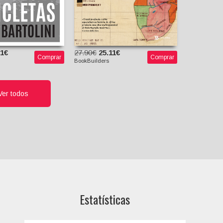
31€
27.90€
25.11€
Comprar
Comprar
BookBuilders
Ver todos
Estatísticas