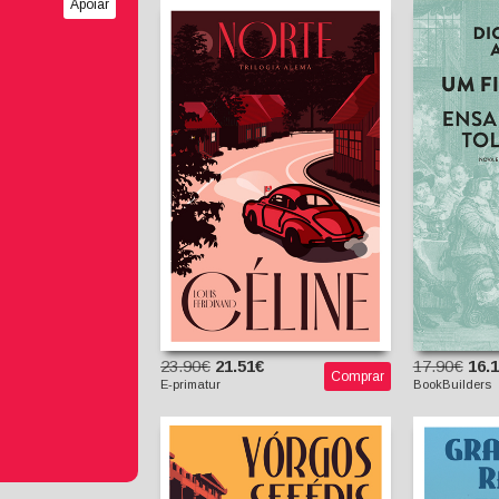
Apoiar
Um Fio 
sobre
Norte
Diogo
Louis-Ferdinand Céline
Clara Alvarez
(tradutora)
23.90€
21.51€
17.90€
16.
Comprar
E-primatur
BookBuilders
Seis Noites na Acrópole
A Teste