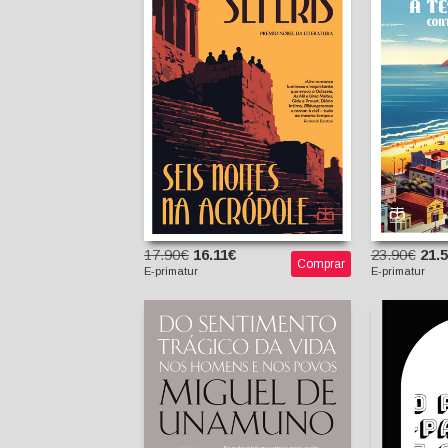
C
Yórgos Seféris
José Luís Costa
Grac
(tradutor)
17.90€
16.11€
23.90€
21.
Comprar
E-primatur
E-primatur
O Pas
Do sentimento trágico
Out
da vida nos homens e
M
nos povos
Manu
Miguel de Unamuno
Cruz Malpique
(tradutor)