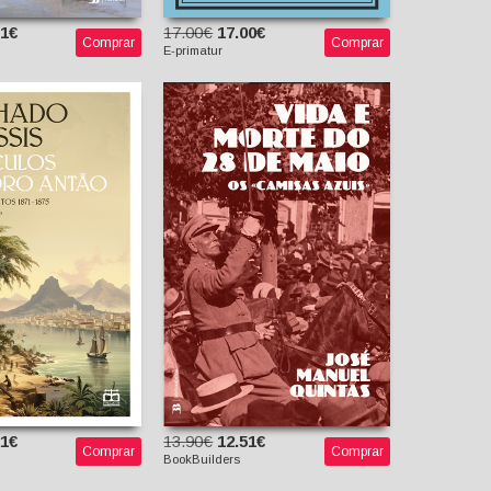
31€
17.00€
17.00€
Comprar
Comprar
E-primatur
Vida e Morte do 28 de
Maio - Os «Camisas
ulos de Pedro
Azuis»
ão - Contos
etos 1871-1875
José Manuel Quintas
ado de Assis
ândio Reis
ntrodução,
zação e notas)
21€
13.90€
12.51€
Comprar
Comprar
BookBuilders