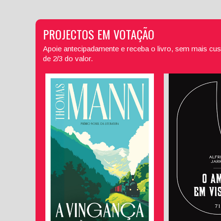
PROJECTOS EM VOTAÇÃO
Apoie antecipadamente e receba o livro, sem mais cus
de 2/3 do valor.
O Amor em
A Vingança - Ficção Curta,
Vol. I
Alfred
Duarte B
Thomas Mann
(Trad
Maria Ponce de Leão
(tradutora)