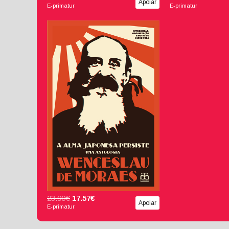
Apoiar
E-primatur
E-primatur
A Alma Japonesa Persiste
- Uma Antologia
Wenceslau de Moraes
Vasco Rosa (Introd., org.
e notas)
23.90€
17.57€
Apoiar
E-primatur