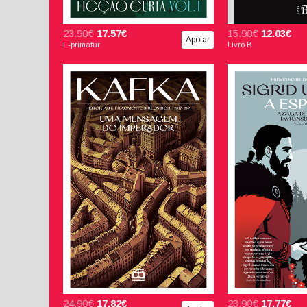
23.90€
17.57€
15.90€
12.03€
Apoiar
E-primatur
Livro B
Uma Mensagem do
Imperador - Histórias e
Fragmentos Reunidos
1917-1921
A Esposa -
Kristin Lavran
Franz Kafka
II
Bruno C. Duarte
Sigrid 
João Reis 
24.90€
17.82€
23.90€
17.77€