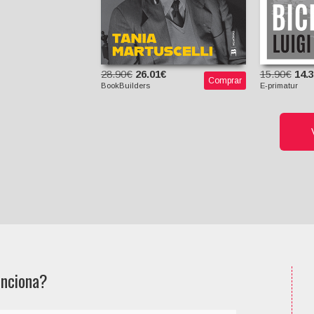
28.90€
26.01€
15.90€
14.
Comprar
BookBuilders
E-primatur
nciona?