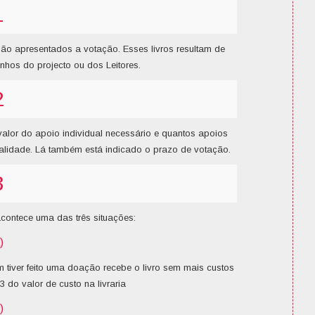
1
são apresentados a votação. Esses livros resultam de
nhos do projecto ou dos Leitores.
2
alor do apoio individual necessário e quantos apoios
ealidade. Lá também está indicado o prazo de votação.
3
contece uma das três situações:
)
m tiver feito uma doação recebe o livro sem mais custos
3 do valor de custo na livraria
)