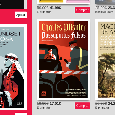
59.00€
41.99€
25.90€
23.
Comprar
E-primatur
BookBuilders
Apoiar
Passaportes Falsos
Os Óc
Ant
Charles Plisnier
Compl
António Passos (trad.)
 A Saga de
Mach
Am
sdatter, Vol.
(I
organi
Undset
(tradutor)
18.90€
17.01€
26.90€
24.
Comprar
E-primatur
E-primatur