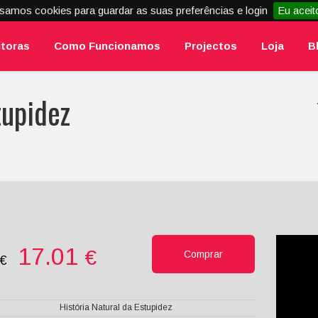
samos cookies para guardar as suas preferências e login
Eu aceit
itoras
Como Funcionamos
Projectos
Loja
B
tupidez
17.01
€
Comprar
0€
História Natural da Estupidez