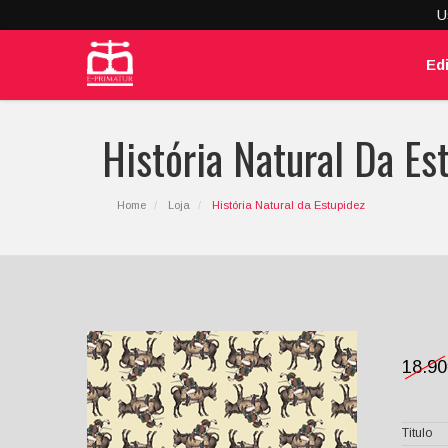
U
Ed
História Natural Da Es
Home
Loja
História Natural da Estupidez
18.9
Titulo