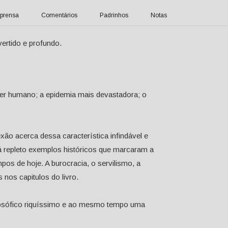
prensa
Comentários
Padrinhos
Notas
ertido e profundo.
ser humano; a epidemia mais devastadora; o
exão acerca dessa característica infindável e
tá repleto exemplos históricos que marcaram a
pos de hoje. A burocracia, o servilismo, a
 nos capitulos do livro.
losófico riquíssimo e ao mesmo tempo uma