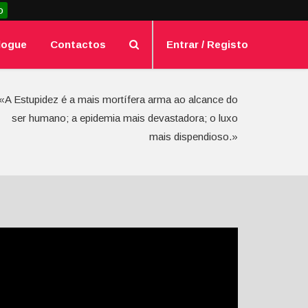
o
logue
Contactos
Entrar / Registo
«A Estupidez é a mais mortífera arma ao alcance do
ser humano; a epidemia mais devastadora; o luxo
mais dispendioso.»