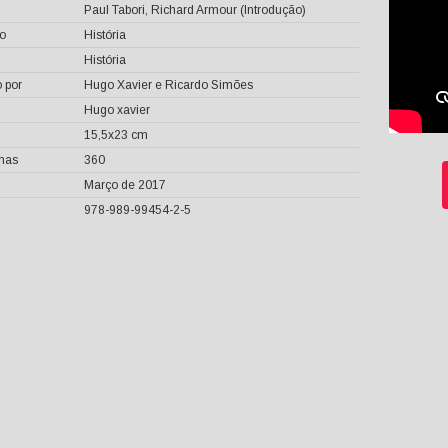
Paul Tabori, Richard Armour (Introdução)
o
História
História
 por
Hugo Xavier e Ricardo Simões
Hugo xavier
15,5x23 cm
inas
360
Março de 2017
978-989-99454-2-5