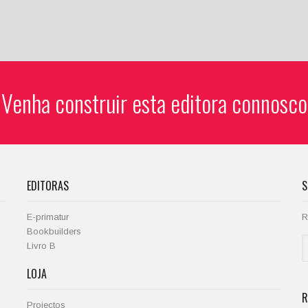
Venha construir esta editora connosco
EDITORAS
S
E-primatur
R
Bookbuilders
Livro B
LOJA
R
Projectos