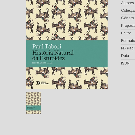
Autores
Colecçã
Género
Proposto
Editor
Formato
N.º Pág
Data
ISBN