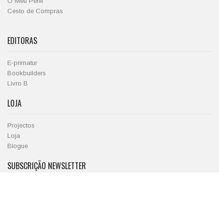
O Meu Perfil
Cesto de Compras
EDITORAS
E-primatur
Bookbuilders
Livro B
LOJA
Projectos
Loja
Blogue
SUBSCRIÇÃO NEWSLETTER
Receba novidades E-Primatur em primeira mão.