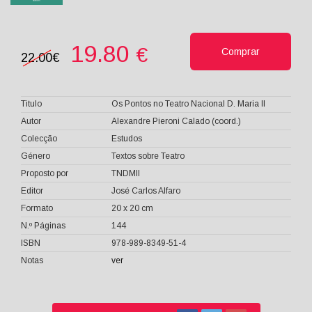
19.80
€
Comprar
22.00€
Titulo
Os Pontos no Teatro Nacional D. Maria II
Autor
Alexandre Pieroni Calado (coord.)
Colecção
Estudos
Género
Textos sobre Teatro
Proposto por
TNDMII
Editor
José Carlos Alfaro
Formato
20 x 20 cm
N.º Páginas
144
ISBN
978-989-8349-51-4
Notas
ver