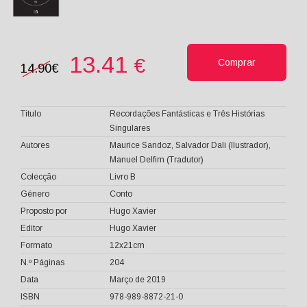
13.41
€
Comprar
14.90€
Titulo
Recordações Fantásticas e Três Histórias
Singulares
Autores
Maurice Sandoz, Salvador Dali (Ilustrador),
Manuel Delfim (Tradutor)
Colecção
Livro B
Género
Conto
Proposto por
Hugo Xavier
Editor
Hugo Xavier
Formato
12x21cm
N.º Páginas
204
Data
Março de 2019
ISBN
978-989-8872-21-0