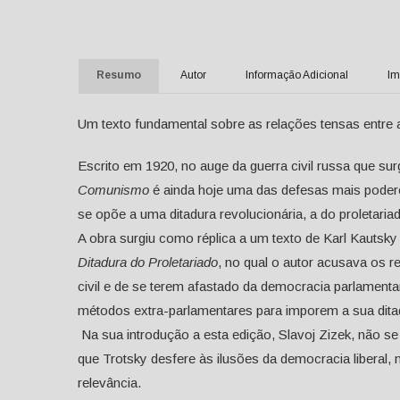
Resumo
Autor
Informação Adicional
Im
Um texto fundamental sobre as relações tensas entre a d
Escrito em 1920, no auge da guerra civil russa que s
Comunismo
é ainda hoje uma das defesas mais poder
se opõe a uma ditadura revolucionária, a do proletaria
A obra surgiu como réplica a um texto de Karl Kautsky
Ditadura do Proletariado
, no qual o autor acusava os 
civil e de se terem afastado da democracia parlamentar,
métodos extra-parlamentares para imporem a sua ditad
Na sua introdução a esta edição, Slavoj Zizek, não s
que Trotsky desfere às ilusões da democracia liberal, n
relevância.