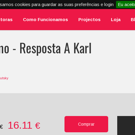
samos cookies para guardar as suas preferências e login
Eu aceit
itoras
Como Funcionamos
Projectos
Loja
B
o - Resposta A Karl
autsky
16.11
€
Comprar
0€