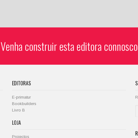
Venha construir esta editora connosco
EDITORAS
S
E-primatur
R
Bookbuilders
Livro B
LOJA
R
Projectos