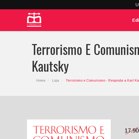
U
Ed
Terrorismo E Comunism
Kautsky
Home
Loja
Terrorismo e Comunismo - Resposta a Karl K
17.9