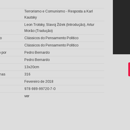
Terrorismo e Comunismo - Resposta a Karl
Kautsky
Leon Trotsky, Slavoj Žižek (Introdução), Artur
Morão (Tradução)
o
Clássicos do Pensamento Político
Clássicos do Pensamento Político
 por
Pedro Bernardo
Pedro Bernardo
13x20cm
inas
316
Fevereiro de 2018
978-989-99720-7-0
ver