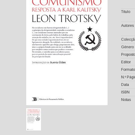
Titulo
Autores
Colecçã
Género
Proposto
Editor
Formato
N.º Pág
Data
ISBN
Notas