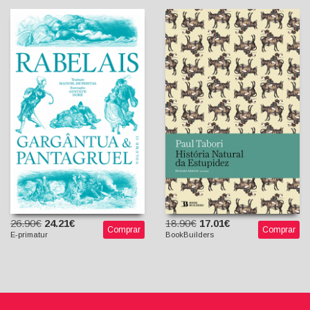
Gargântua & Pantagruel,
História Natural da
Vol. II
Estupidez
François Rabelais
Paul Tabori
Manuel de Freitas
Richard Armour
(Tradutor)
(Introdução)
26.90€
24.21€
18.90€
17.01€
Comprar
Comprar
E-primatur
BookBuilders