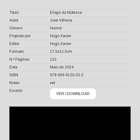
Titulo
Elogio da Nobreza
Autor
José Vilhena
Género
Humor
Proposto por
Hugo Xavier
Editor
Hugo Xavier
Formato
17,5x12,5cm
N.º Páginas
132
Data
Maio de 2024
ISBN
978-989-9130-33-3
Notas
ver
Excerto
VER / DOWNLOAD