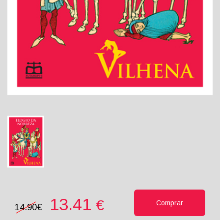
13.41
€
Comprar
14.90€