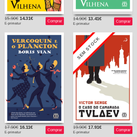
15.90€
14.31€
14.90€
13.41€
Comprar
Comprar
E-primatur
E-primatur
SEM STOCK
O Caso do Camarada
Vercoquin e o Plâncton
Tulaev
Boris Vian
Victor Serge
Manuel de Freitas
Francisco Silva Pereira
(Tradutor)
(Tradutor)
17.90€
16.11€
19.90€
17.91€
Comprar
Comprar
E-primatur
E-primatur