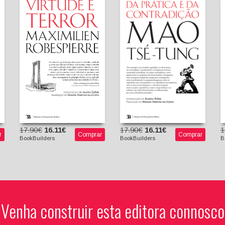
Virtude e Terror
a
Da Prática e da
Maximilien
Contradição
Robespierre
Slavoj Zizek
Mao Tsé-Tung
(Introdução)
Slavoj Žižek
(Introdução)
17.90€
16.11€
1
17.90€
16.11€
r
Comprar
Comprar
BookBuilders
B
BookBuilders
Venha construir esta editora connosco