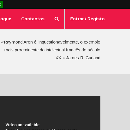
o
logue
Contactos
Entrar / Registo
«Raymond Aron é, inquestionavelmente, o exemplo
mais proeminente do intelectual francês do século
XX.» James R. Garland