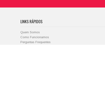
LINKS RÁPIDOS
Quem Somos
Como Funcionamos
Perguntas Frequentes
Padrinhos
Parceiros
CONTA
O Meu Perfil
Cesto de Compras
Copyright © e-primatur.com., 2026
Termos e Condições de Utilização
/
Política de Privacidade