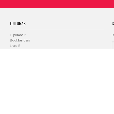
EDITORAS
S
E-primatur
R
Bookbuilders
Livro B
LOJA
R
Projectos
Loja
Blogue