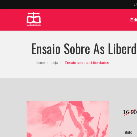
U
Ed
Ensaio Sobre As Liber
Home
Loja
Ensaio sobre as Liberdades
16.9
Titulo