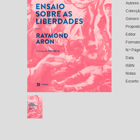
Autores
Colecçã
Género
Proposto
Editor
Formato
N.º Pág
Data
ISBN
Notas
Excerto