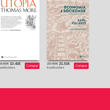
Utopia
Economia e Sociedade
- Textos Escolhidos
Thomas More
Miguel Morgado
Karl Polanyi
(Introdutor)
Claus Thomasberger
(org.)
4.90€
13.41€
23.90€
21.51€
Comprar
Comprar
ookBuilders
BookBuilders