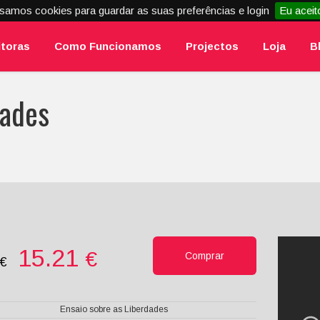
samos cookies para guardar as suas preferências e login
Eu aceit
itoras
Como Funcionamos
Projectos
Loja
B
dades
15.21
€
Comprar
0€
Ensaio sobre as Liberdades