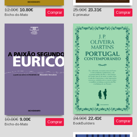
12.00€
10.80€
25.90€
23.31€
Comprar
Comprar
Bicho-do-Mato
E-primatur
A Paixão segundo Eurico
Portugal Contemporâneo
Alexandre Herculano (A
partir de EURICO, O
J. P. de Oliveira Martins
PRESBÍTERO)
texto cénico de Ana Vaz,
Cristina Carvalhal, Graça
24.90€
22.41€
10.00€
9.00€
Comprar
Comprar
BookBuilders
Bicho-do-Mato