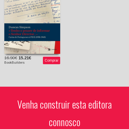
Duncan Simpson
16.90€
15.21€
Comprar
BookBuilders
Venha construir esta editora
connosco