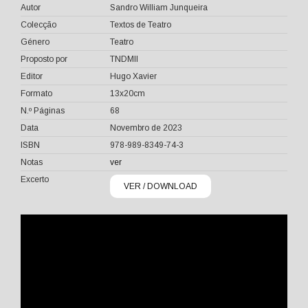
Autor
Sandro William Junqueira
Colecção
Textos de Teatro
Género
Teatro
Proposto por
TNDMII
Editor
Hugo Xavier
Formato
13x20cm
N.º Páginas
68
Data
Novembro de 2023
ISBN
978-989-8349-74-3
Notas
ver
Excerto
VER / DOWNLOAD