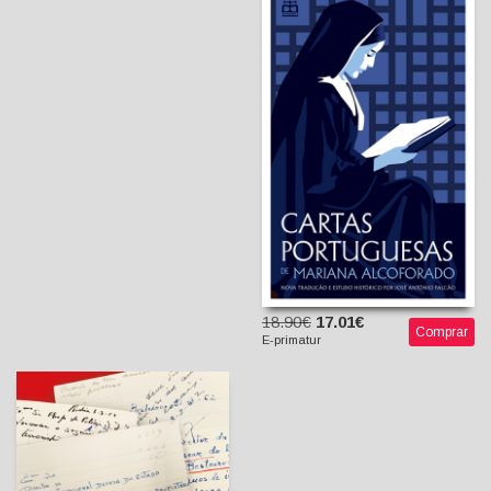
Cartas Portuguesas de
Mariana Alcoforado
Mariana Alcoforado (?)
José António Falcão
(introd. e trad.)
18.90€
17.01€
Comprar
E-primatur
«Tenho o prazer de
informar o Senhor
Director...» - Cartas de
Portugueses à PIDE (1958-
1968)