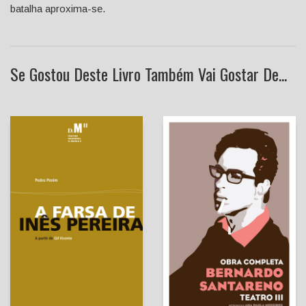
batalha aproxima-se.
Se Gostou Deste Livro Também Vai Gostar De...
Teatro III - Obras
completas, Vol. III
A Farsa de Inês Pereira
Bernardo Santareno
Pedro Penim (a partir de
Ana Paula Medeiros
Gil Vicente)
(introd.)