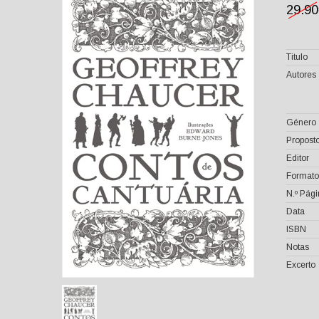
29.9
Titulo
Autores
Género
Proposto
Editor
Formato
N.º Pág
Data
ISBN
Notas
Excerto