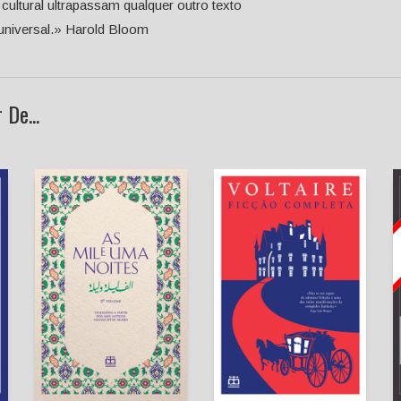
 cultural ultrapassam qualquer outro texto
universal.» Harold Bloom
De...
As Mil e Uma Noites -
Volume II
Ficção Completa
Anónimo
Voltaire
Hugo Maia
João Gaspar Simões
(Introdução,
(tradução)
Tradução e Notas)