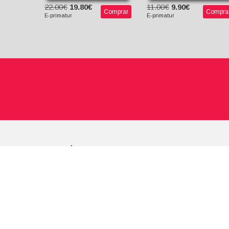
22.00€
19.80€
11.00€
9.90€
Comprar
Compra
E-primatur
E-primatur
LINKS RÁPIDOS
Quem Somos
Como Funcionamos
Perguntas Frequentes
Padrinhos
Parceiros