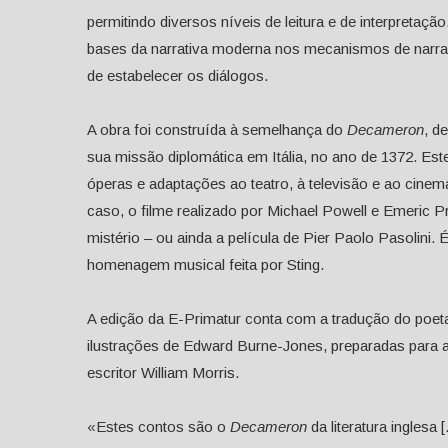
permitindo diversos níveis de leitura e de interpretaç
bases da narrativa moderna nos mecanismos de narra
de estabelecer os diálogos.
A obra foi construída à semelhança do
Decameron
, d
sua missão diplomática em Itália, no ano de 1372. Este 
óperas e adaptações ao teatro, à televisão e ao cinem
caso, o filme realizado por Michael Powell e Emeric 
mistério – ou ainda a película de Pier Paolo Pasolini
homenagem musical feita por Sting.
A edição da E-Primatur conta com a tradução do poeta
ilustrações de Edward Burne-Jones, preparadas para a
escritor William Morris.
«Estes contos são o
Decameron
da literatura inglesa 