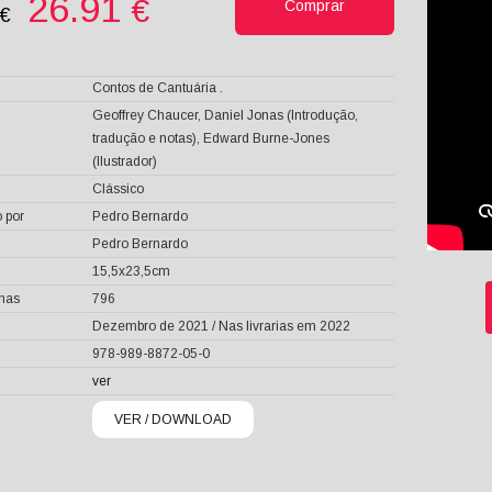
26.91
€
Comprar
0€
Contos de Cantuária .
Geoffrey Chaucer, Daniel Jonas (Introdução,
tradução e notas), Edward Burne-Jones
(Ilustrador)
Clássico
 por
Pedro Bernardo
Pedro Bernardo
15,5x23,5cm
inas
796
Dezembro de 2021 / Nas livrarias em 2022
978-989-8872-05-0
ver
VER / DOWNLOAD