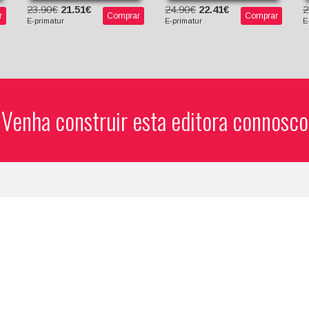
23.90€
21.51€
24.90€
22.41€
2
r
Comprar
Comprar
E-primatur
E-primatur
E
Venha construir esta editora connosco
EDITORAS
S
E-primatur
R
Bookbuilders
Livro B
LOJA