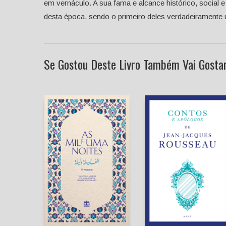
em vernáculo. A sua fama e alcance histórico, social e
desta época, sendo o primeiro deles verdadeiramente 
Se Gostou Deste Livro Também Vai Gostar 
Contos e Apólogos
Jean-Jacques
As Mil e Uma Noites -
Rousseau
Volume III
Pedro Elói Duarte
(tradutor)
Anónimo
Hugo Maia (Tradutor)