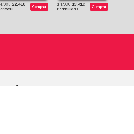
4.90€
22.41€
14.90€
13.41€
Comprar
Comprar
-primatur
BookBuilders
UBSCRIÇÃO NEWSLETTER
eceba novidades E-Primatur em primeira mão.