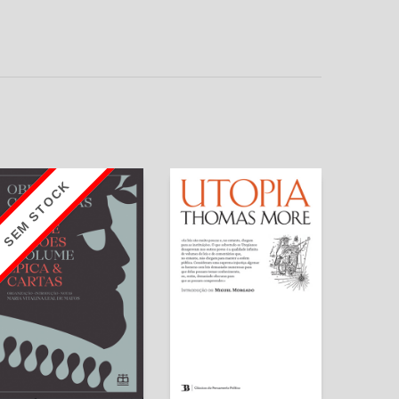
SEM STOCK
Obras Completas -
Utopia
Épica e Cartas - Volume
I
Thomas More
Miguel Morgado
Luiz Vaz de Camões
(Introdutor)
Maria Vitalina Leal de
Matos (Introd., org. e
nota