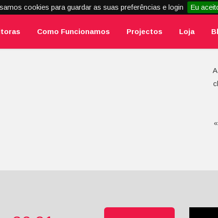
samos cookies para guardar as suas preferências e login
Eu aceit
itoras
Como Funcionamos
Projectos
Loja
B
A
c
«