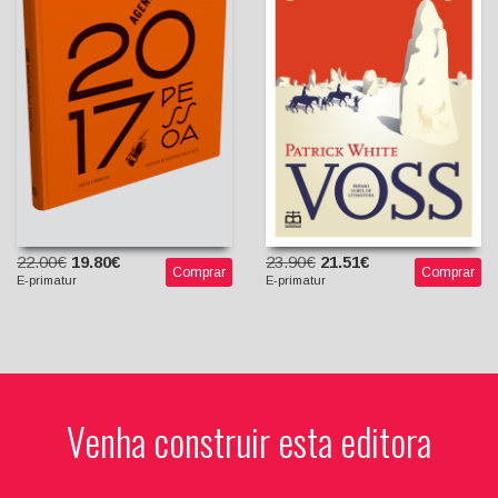
Patrick White
Pessoa 2017
João Reis (Tradutor)
Fernando Pessoa
Vasco Silva (Organizador)
22.00€
19.80€
23.90€
21.51€
Comprar
Comprar
E-primatur
E-primatur
Venha construir esta editora