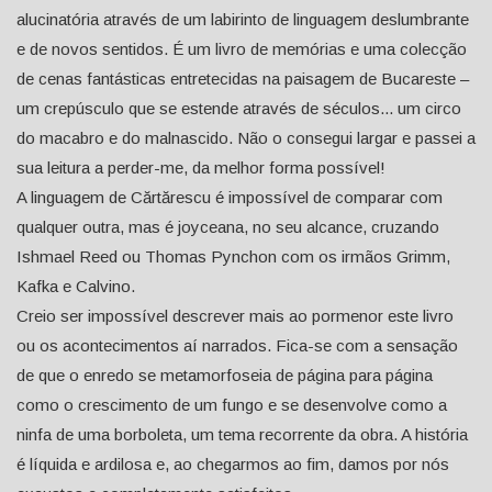
alucinatória através de um labirinto de linguagem deslumbrante
e de novos sentidos. É um livro de memórias e uma colecção
de cenas fantásticas entretecidas na paisagem de Bucareste –
um crepúsculo que se estende através de séculos... um circo
do macabro e do malnascido. Não o consegui largar e passei a
sua leitura a perder-me, da melhor forma possível!
A linguagem de Cărtărescu é impossível de comparar com
qualquer outra, mas é joyceana, no seu alcance, cruzando
Ishmael Reed ou Thomas Pynchon com os irmãos Grimm,
Kafka e Calvino.
Creio ser impossível descrever mais ao pormenor este livro
ou os acontecimentos aí narrados. Fica-se com a sensação
de que o enredo se metamorfoseia de página para página
como o crescimento de um fungo e se desenvolve como a
ninfa de uma borboleta, um tema recorrente da obra. A história
é líquida e ardilosa e, ao chegarmos ao fim, damos por nós