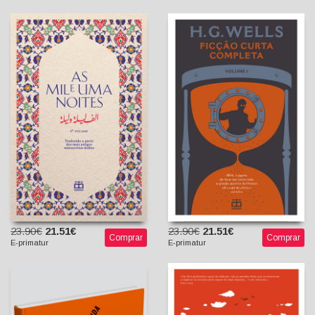
Ficção Curta Completa
As Mil e Uma Noites -
(Volume I)
Volume I
H. G. Wells
Sofia Castro Rodrigues
Anónimo
(Tradutora)
Hugo Maia (Tradutor)
23.90€
21.51€
23.90€
21.51€
Comprar
Comprar
E-primatur
E-primatur
Voss