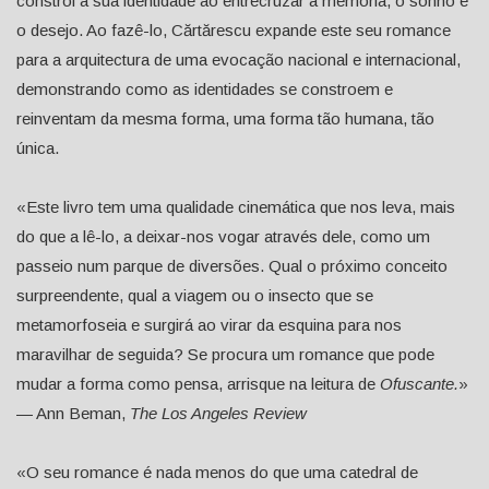
constrói a sua identidade ao entrecruzar a memória, o sonho e
o desejo. Ao fazê-lo, Cărtărescu expande este seu romance
para a arquitectura de uma evocação nacional e internacional,
demonstrando como as identidades se constroem e
reinventam da mesma forma, uma forma tão humana, tão
única.
«Este livro tem uma qualidade cinemática que nos leva, mais
do que a lê-lo, a deixar-nos vogar através dele, como um
passeio num parque de diversões. Qual o próximo conceito
surpreendente, qual a viagem ou o insecto que se
metamorfoseia e surgirá ao virar da esquina para nos
maravilhar de seguida? Se procura um romance que pode
mudar a forma como pensa, arrisque na leitura de
Ofuscante.
»
— Ann Beman,
The Los Angeles Review
«O seu romance é nada menos do que uma catedral de