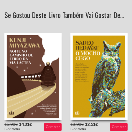
Se Gostou Deste Livro Também Vai Gostar De...
Noite no Caminho de Ferro
da Via Láctea
O Mocho Cego
Kenji Miyazawa
Sadeq Hedayat
António Barrento
Carimo Mohomed
(Tradução e Introdução)
(Tradutor)
15.90€
14.31€
13.90€
12.51€
Comprar
Comprar
E-primatur
E-primatur