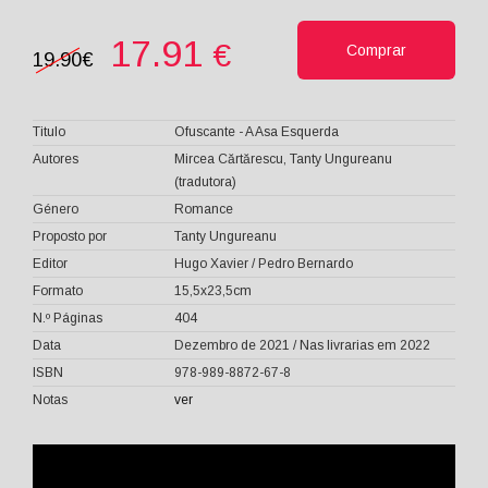
17.91
€
Comprar
19.90€
Titulo
Ofuscante - A Asa Esquerda
Autores
Mircea Cărtărescu, Tanty Ungureanu
(tradutora)
Género
Romance
Proposto por
Tanty Ungureanu
Editor
Hugo Xavier / Pedro Bernardo
Formato
15,5x23,5cm
N.º Páginas
404
Data
Dezembro de 2021 / Nas livrarias em 2022
ISBN
978-989-8872-67-8
Notas
ver