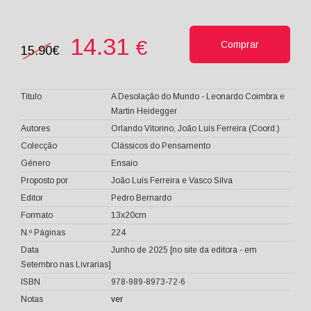
14.31
€
Comprar
15.90€
Titulo
A Desolação do Mundo - Leonardo Coimbra e
Martin Heidegger
Autores
Orlando Vitorino, João Luís Ferreira (Coord.)
Colecção
Clássicos do Pensamento
Género
Ensaio
Proposto por
João Luís Ferreira e Vasco Silva
Editor
Pedro Bernardo
Formato
13x20cm
N.º Páginas
224
Data
Junho de 2025 [no site da editora - em
Setembro nas Livrarias]
ISBN
978-989-8973-72-6
Notas
ver