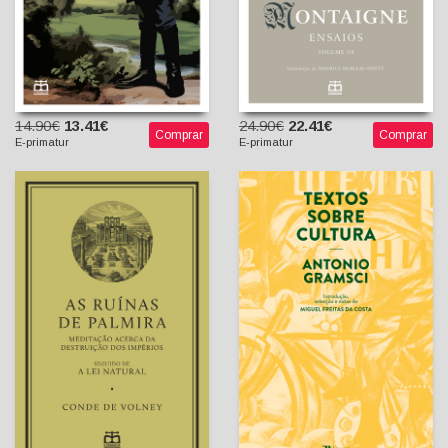
14.90€
13.41€
24.90€
22.41€
Comprar
Comprar
E-primatur
E-primatur
As Ruínas de Palmira -
Textos Sobre Cultura -
Meditação Acerca da
Antologia
Destruição dos Impérios
(seguido de) A Lei Natural
Antonio Gramsci
[Exclusivo E-Primatur n.º 4]
Miguel Freitas da Costa
(introd., sel., trad. e
Conde de Volney
notas)
Francisco Quintal
(tradutor)