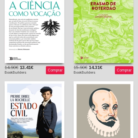
Erasmo de Roterdão
A. J. Anselmo (tradutor)
Max Weber
Miguel Morgado
(Introdução)
14.90€
13.41€
15.90€
14.31€
Comprar
Comprar
BookBuilders
BookBuilders
Estado Civil
Ensaios, Vol. III
Pierre Drieu La Rochelle
Margarida Madeira
Michel de Montaigne
(tradutora)
Merleau-Ponty (prefácio)