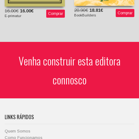
20.90€
18.81€
16.00€
16.00€
Comprar
Comprar
BookBuilders
E-primatur
Venha construir esta editora
connosco
LINKS RÁPIDOS
Quem Somos
Como Funcionamos