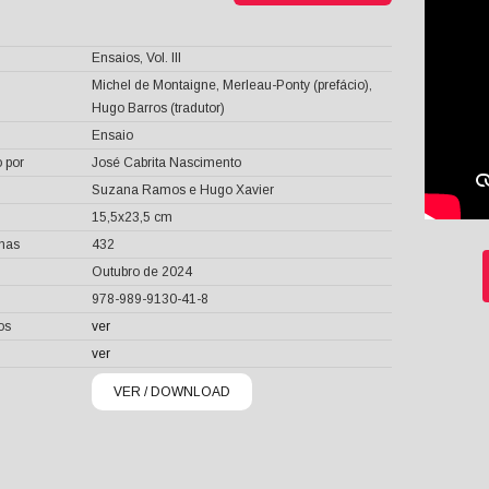
Ensaios, Vol. III
Michel de Montaigne, Merleau-Ponty (prefácio),
Hugo Barros (tradutor)
Ensaio
 por
José Cabrita Nascimento
Suzana Ramos e Hugo Xavier
15,5x23,5 cm
inas
432
Outubro de 2024
978-989-9130-41-8
os
ver
ver
VER / DOWNLOAD