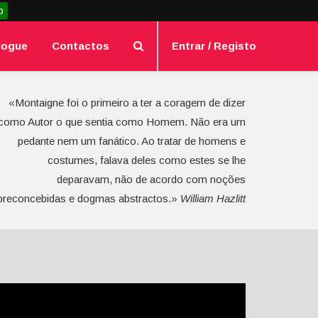
o
logue
Contactos
Entrar / Registo
«Montaigne foi o primeiro a ter a coragem de dizer
como Autor o que sentia como Homem. Não era um
pedante nem um fanático. Ao tratar de homens e
costumes, falava deles como estes se lhe
deparavam, não de acordo com noções
preconcebidas e dogmas abstractos.»
William Hazlitt