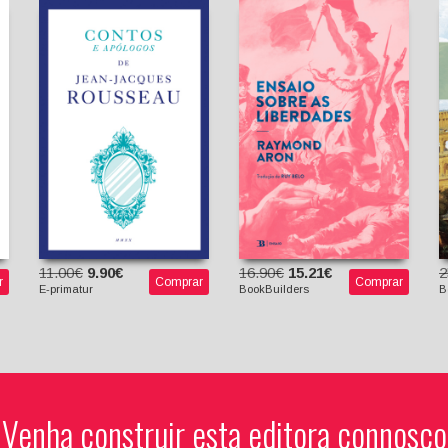
Contos e Apólogos
Ensaio sobre as
Jean-Jacques
Liberdades
Rousseau
Pedro Elói Duarte
Raymond Aron
(tradutor)
Ruy Belo (tradutor)
11.00€
9.90€
16.90€
15.21€
2
r
Comprar
Comprar
E-primatur
BookBuilders
B
Venha construir esta editora connosco