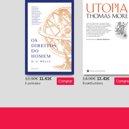
Utopia
Os Direitos do Homem
Thomas More
H. G. Wells
Miguel Morgado
Pedro Elói Duarte
(Introdutor)
(tradutor)
12.90€
11.61€
14.90€
13.41€
Comprar
Compra
E-primatur
BookBuilders