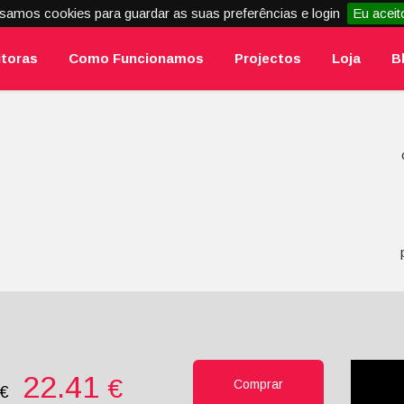
samos cookies para guardar as suas preferências e login
Eu aceit
itoras
Como Funcionamos
Projectos
Loja
B
22.41
€
Comprar
0€