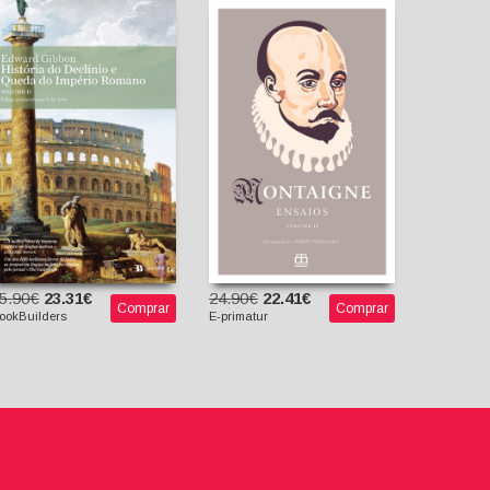
História do Declínio e
Queda do Império
Ensaios, Vol. II
Romano - Vol. II
Michel de Montaigne
Albert Thibaudet
Edward Gibbon
(prefácio)
D. M. Low (Org.)
5.90€
23.31€
24.90€
22.41€
Comprar
Comprar
ookBuilders
E-primatur