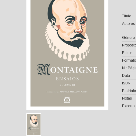
Titulo
Autores
Género
Proposto
Editor
Formato
N.º Pág
Data
ISBN
Padrinh
Notas
Excerto