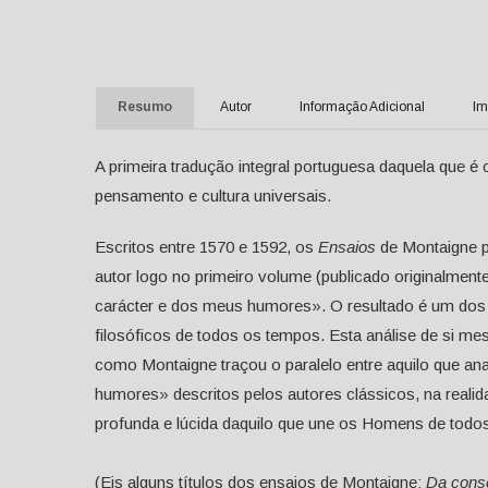
Resumo
Autor
Informação Adicional
Im
A primeira tradução integral portuguesa daquela que 
pensamento e cultura universais.
Escritos entre 1570 e 1592, os
Ensaios
de Montaigne p
autor logo no primeiro volume (publicado originalment
carácter e dos meus humores». O resultado é um dos 
filosóficos de todos os tempos. Esta análise de si m
como Montaigne traçou o paralelo entre aquilo que an
humores» descritos pelos autores clássicos, na reali
profunda e lúcida daquilo que une os Homens de todo
(Eis alguns títulos dos ensaios de Montaigne:
Da consc