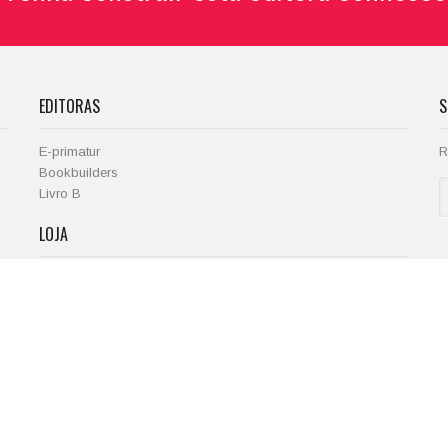
EDITORAS
S
E-primatur
R
Bookbuilders
Livro B
LOJA
R
Projectos
Loja
Blogue