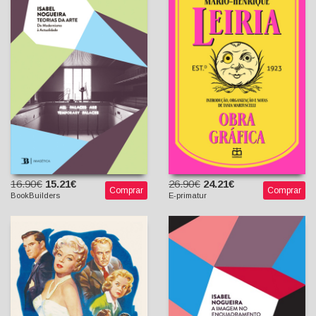
Obra Gráfica - Obras
Teorias da Arte - Do
Completas IV
Modernismo à Actualidade
Mário-Henrique Leiria
Isabel Nogueira
Tania Martuscelli (Introd.
e org.)
16.90€
15.21€
26.90€
24.21€
Comprar
Comprar
BookBuilders
E-primatur
Imitações da Vida –
A Imagem no
Cinema Clássico
Enquadramento do Desejo
Americano
- Transitividade em
José Bértolo (org.)
Pintura, Fotografia e
Fernando Guerreiro (org.)
Cinema