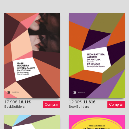
História da Arte em
Da Pintura (seguido de) Da
Portugal: do Marcelismo ao
Estátua
Final do Século XX
Leon Battista Alberti
Isabel Nogueira
Isabel Nogueira
(Introdução)
17.90€
16.11€
12.90€
11.61€
Comprar
Comprar
BookBuilders
BookBuilders