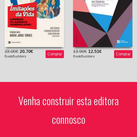
Isabel Nogueira
23.00€
20.70€
13.90€
12.51€
Comprar
Comprar
BookBuilders
BookBuilders
Venha construir esta editora
connosco