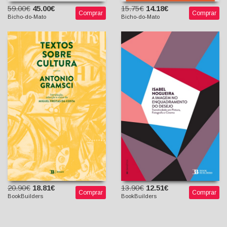
59.00€
45.00€
15.75€
14.18€
Comprar
Comprar
Bicho-do-Mato
Bicho-do-Mato
Textos Sobre Cultura -
A Imagem no
Antologia
Enquadramento do Desejo
Antonio Gramsci
- Transitividade em
Miguel Freitas da Costa
Pintura, Fotografia e
(introd., sel., trad. e
Cinema
notas)
Isabel Nogueira
20.90€
18.81€
13.90€
12.51€
Comprar
Comprar
BookBuilders
BookBuilders