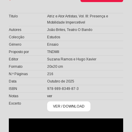
Titulo
Atriz e Ator Artistas, Vol. III: Presença e
Mobilidade Impercetível
Autores
João Brites, Teatro O Bando
Colecção
Estudos
Género
Ensaio
Proposto por
TNDMII
Editor
Suzana Ramos e Hugo Xavier
Formato
20x20 cm
N.º Páginas
216
Data
Outubro de 2025
ISBN
978-989-8349-87-3
Notas
ver
Excerto
VER / DOWNLOAD