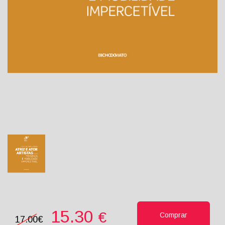
15.30
€
Comprar
17.00€