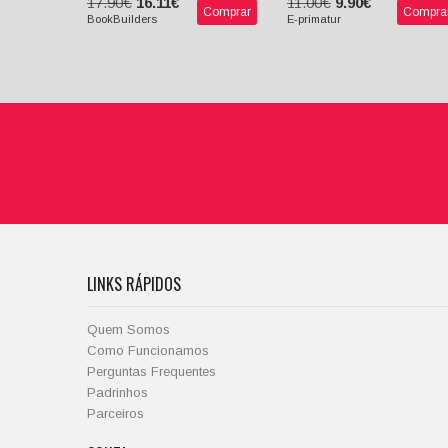
11.00€
9.90€
17.90€
16.11€
Compra
Comprar
E-primatur
BookBuilders
LINKS RÁPIDOS
Quem Somos
Como Funcionamos
Perguntas Frequentes
Padrinhos
Parceiros