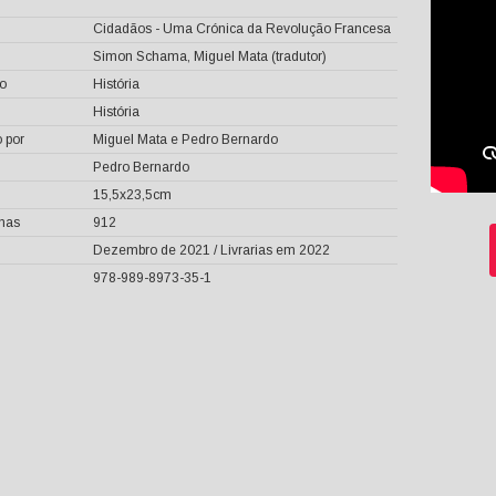
Cidadãos - Uma Crónica da Revolução Francesa
Simon Schama, Miguel Mata (tradutor)
o
História
História
 por
Miguel Mata e Pedro Bernardo
Pedro Bernardo
15,5x23,5cm
inas
912
Dezembro de 2021 / Livrarias em 2022
978-989-8973-35-1