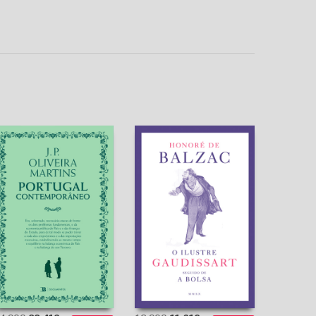
Portugal
O Ilustre Gaudissart
Contemporâneo
seguido de A Bolsa
J. P. de Oliveira
Honoré de Balzac
Martins
Adolfo Casais
Monteiro (trad.)