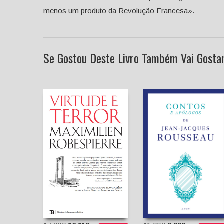
menos um produto da Revolução Francesa».
Se Gostou Deste Livro Também Vai Gostar 
Contos e Apólogos
Virtude e Terror
Jean-Jacques
Maximilien
Rousseau
Robespierre
Pedro Elói Duarte
Slavoj Zizek
(tradutor)
(Introdução)