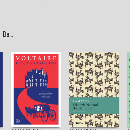
De...
Ficção Completa
História Natural da
Estupidez
Voltaire
João Gaspar Simões
Paul Tabori
(tradução)
Richard Armour
(Introdução)