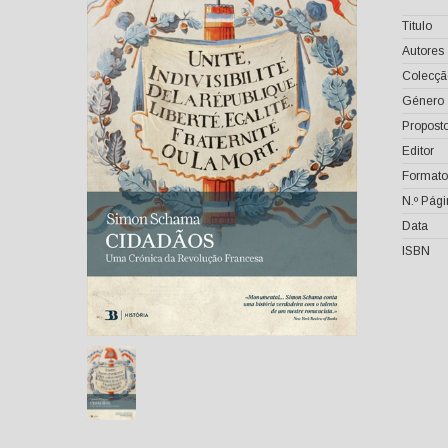
Titulo
Autores
Colecçã
Género
Proposto
Editor
Formato
N.º Pág
Data
ISBN