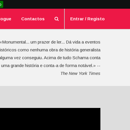
o
logue
Contactos
Entrar / Registo
«Monumental... um prazer de ler... Dá vida a eventos
istóricos como nenhuma obra de história generalista
alguma vez conseguiu. Acima de tudo Schama conta
uma grande história e conta-a de forma notável.» --
The New York Times