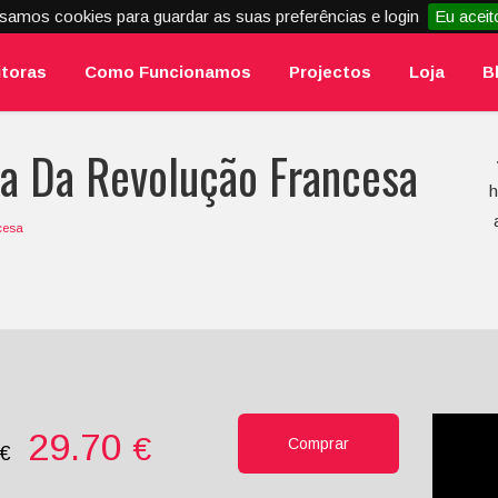
samos cookies para guardar as suas preferências e login
Eu aceit
itoras
Como Funcionamos
Projectos
Loja
B
a Da Revolução Francesa
h
cesa
29.70
€
Comprar
0€