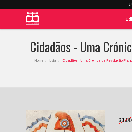
U
Ed
Cidadãos - Uma Crónic
Home
Loja
Cidadãos - Uma Crónica da Revolução Fran
33.0