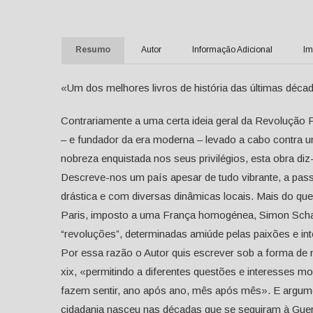
Resumo
Autor
Informação Adicional
Im
«Um dos melhores livros de história das últimas déca
Contrariamente a uma certa ideia geral da Revoluçã
– e fundador da era moderna – levado a cabo contra 
nobreza enquistada nos seus privilégios, esta obra diz
Descreve-nos um país apesar de tudo vibrante, a pa
drástica e com diversas dinâmicas locais. Mais do q
Paris, imposto a uma França homogénea, Simon Scha
“revoluções”, determinadas amiúde pelas paixões e int
Por essa razão o Autor quis escrever sob a forma de 
xix, «permitindo a diferentes questões e interesses mo
fazem sentir, ano após ano, mês após mês». E argument
cidadania nasceu nas décadas que se seguiram à Guer