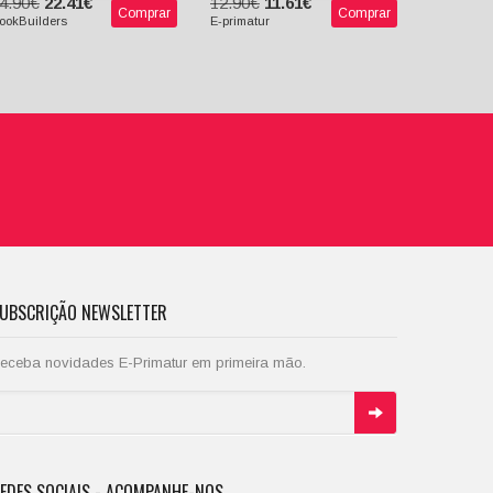
4.90€
22.41€
12.90€
11.61€
Comprar
Comprar
ookBuilders
E-primatur
UBSCRIÇÃO NEWSLETTER
eceba novidades E-Primatur em primeira mão.
EDES SOCIAIS - ACOMPANHE-NOS