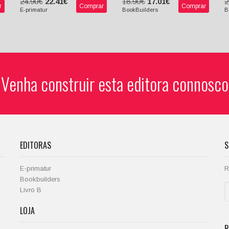
24.90€
22.41€
18.90€
17.01€
2
r
Comprar
Comprar
E-primatur
BookBuilders
B
Venha construir esta editora connosco
EDITORAS
S
E-primatur
R
Bookbuilders
Livro B
LOJA
R