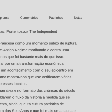
prensa
Comentários
Padrinhos
Notas
das. Portentoso.» The Independent
o Francesa como um momento súbito de ruptura
um Antigo Regime moribundo e contra uma
-nos que foi bastante mais do que isso.
ssar por uma transformação económica
ue um acontecimento com o seu epicentro em
ma mostra-nos que «se verificaram várias
eresses locais».
narrativa e no formato das crónicas do século
ldarem o fluxo da história à medida que se
a, ainda, que «a cultura patriótica de
ra dos Sete Anos e que foi mais uma causa e