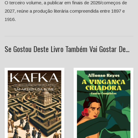
O terceiro volume, a publicar em finais de 2026/começos de
2027, reúne a produção literária compreendida entre 1897 e
1916.
Se Gostou Deste Livro Também Vai Gostar De...
Um Artista da Fome -
Histórias e Fragmentos
A Vingança Criadora -
Reunidos 1922-1924
Contos Completos
Franz Kafka
Alfonso Reyes
Bruno C. Duarte (Introd.,
Sofia Castro Rodrigues
tradução e notas)
(tradutora)