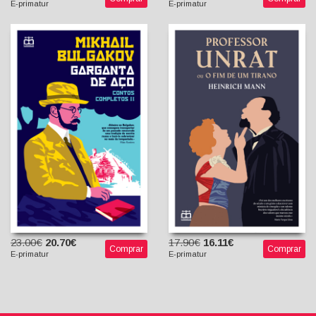
E-primatur
E-primatur
Garganta de Aço - Contos
Professor Unrat
Completos, Vol. II
Heinrich Mann
Bruno C. Duarte (trad. e
Mikhail Bulgakov
posfácio)
Larissa Shotropa
(tradutora)
23.00€
20.70€
17.90€
16.11€
Comprar
Comprar
E-primatur
E-primatur