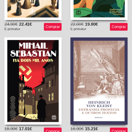
24.90€
22.41€
22.00€
19.80€
Comprar
Comprar
E-primatur
E-primatur
Estranha Profecia e Outros
Há Dois Mil Anos
Textos
Mihail Sebastian
Heinrich von Kleist
Tanty Ungureanu
Bruno C. Duarte
(tradutora)
(Posfácio, trad. e notas)
18.90€
17.01€
16.90€
15.21€
Comprar
Comprar