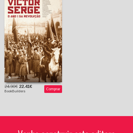
O Ano I da Revolução
Victor Serge
Nuno dos Santos
(Tradutor)
24.90€
22.41€
Comprar
BookBuilders