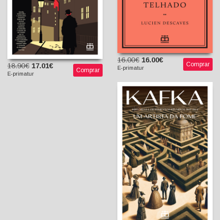
16.00€
16.00€
Comprar
18.90€
17.01€
E-primatur
Comprar
E-primatur
Um Artista da Fome -
Histórias e Fragmentos
Reunidos 1922-1924
Franz Kafka
Bruno C. Duarte (Introd.,
tradução e notas)