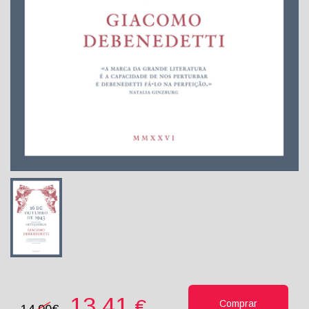
13.41
€
Comprar