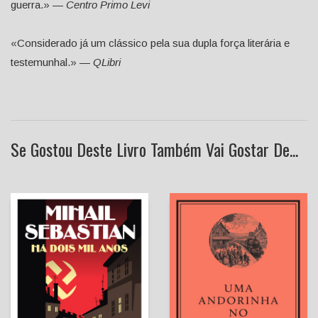
guerra.» —
Centro Primo Levi
«Considerado já um clássico pela sua dupla força literária e
testemunhal.» —
QLibri
Se Gostou Deste Livro Também Vai Gostar De...
Uma Andorinha no Telhado
[Exclusivo E-Primatur n.º 3]
Há Dois Mil Anos
Lucien Descaves
Jéssica Reis Ricardo
Mihail Sebastian
(Tradutora)
Tanty Ungureanu
(tradutora)