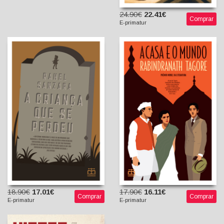
24.90€
22.41€
Comprar
E-primatur
A Casa e o Mundo
A Criança que se Perdeu
Rabindranath Tagore
Telo de Mascarenhas
Rahel Sanzara
(tradutor)
Maria Ponce de Leão
18.90€
17.01€
17.90€
16.11€
Comprar
Comprar
E-primatur
E-primatur