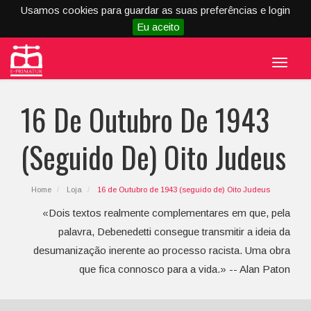
Usamos cookies para guardar as suas preferências e login
Eu aceito
Menu
16 De Outubro De 1943
(seguido De) Oito Judeus
Home
Loja
16 de Outubro de 1943 (seguido de) Oito Judeus
«Dois textos realmente complementares em que, pela
palavra, Debenedetti consegue transmitir a ideia da
desumanização inerente ao processo racista. Uma obra
que fica connosco para a vida.» -- Alan Paton