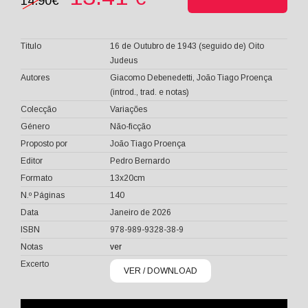
14.90€
Titulo
16 de Outubro de 1943 (seguido de) Oito
Judeus
Autores
Giacomo Debenedetti, João Tiago Proença
(introd., trad. e notas)
Colecção
Variações
Género
Não-ficção
Proposto por
João Tiago Proença
Editor
Pedro Bernardo
Formato
13x20cm
N.º Páginas
140
Data
Janeiro de 2026
ISBN
978-989-9328-38-9
Notas
ver
Excerto
VER / DOWNLOAD