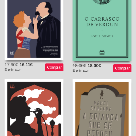
Heinrich Mann
Louis Dumur
Bruno C. Duarte (trad. e
José Ribeiro dos Santos
posfácio)
17.90€
16.11€
18.00€
18.00€
Comprar
Comprar
E-primatur
E-primatur
A história da milésima
A Criança que se Perdeu
segunda noite
Rahel Sanzara
Joseph Roth
Maria Ponce de Leão
Vanda Gomes (Tradutora)