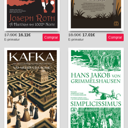
17.90€
16.11€
18.90€
17.01€
Comprar
Comprar
E-primatur
E-primatur
Um Artista da Fome -
Histórias e Fragmentos
Simplicissimus
Reunidos 1922-1924
Hans Jakob von
Franz Kafka
Grimmelshausen
Bruno C. Duarte (Introd.,
C. M. Novais Madureira
tradução e notas)
(tradutor)