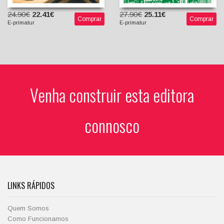
24.90€
22.41€
27.90€
25.11€
Comprar
Comprar
E-primatur
E-primatur
Venha construir esta editora
connosco
LINKS RÁPIDOS
Quem Somos
Como Funcionamos