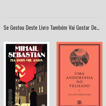
Se Gostou Deste Livro Também Vai Gostar De...
Uma Andorinha no Telhado
[Exclusivo E-Primatur n.º 3]
Há Dois Mil Anos
Lucien Descaves
Jéssica Reis Ricardo
Mihail Sebastian
(Tradutora)
Tanty Ungureanu
(tradutora)