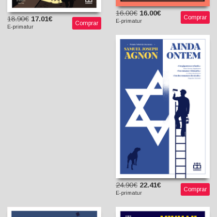
16.00€
16.00€
Comprar
18.90€
17.01€
E-primatur
Comprar
E-primatur
Ainda ontem
Samuel Joseph Agnon
Lúcia Liba Mucznik
(tradutora)
24.90€
22.41€
Comprar
E-primatur