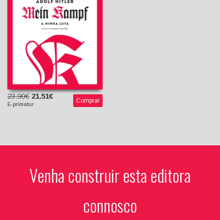
António Costa Pinto
(Introdução)
23.90€
21.51€
Comprar
E-primatur
Venha construir esta editora
connosco