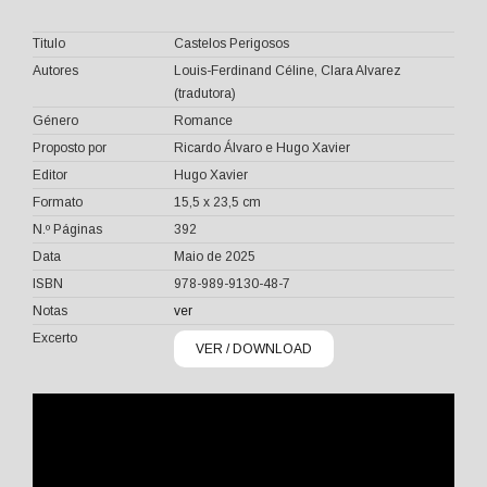
Titulo
Castelos Perigosos
Autores
Louis-Ferdinand Céline, Clara Alvarez
(tradutora)
Género
Romance
Proposto por
Ricardo Álvaro e Hugo Xavier
Editor
Hugo Xavier
Formato
15,5 x 23,5 cm
N.º Páginas
392
Data
Maio de 2025
ISBN
978-989-9130-48-7
Notas
ver
Excerto
VER / DOWNLOAD