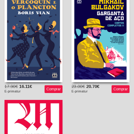
Vercoquin e o Plâncton
Garganta de Aço - Contos
Completos, Vol. II
Boris Vian
Manuel de Freitas
Mikhail Bulgakov
(Tradutor)
Larissa Shotropa
(tradutora)
17.90€
16.11€
23.00€
20.70€
Comprar
Comprar
E-primatur
E-primatur
Mein Kampf - A Minha Luta
Adolf Hitler