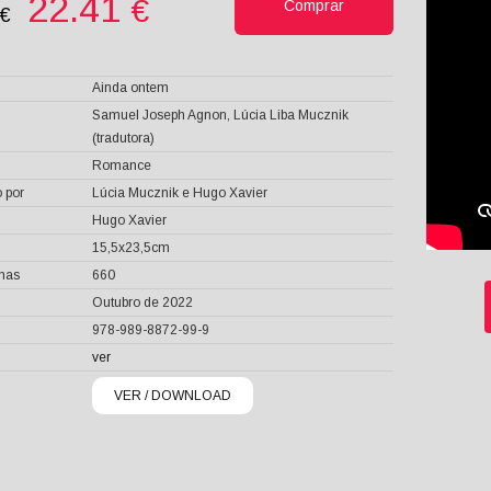
22.41
€
Comprar
0€
Ainda ontem
Samuel Joseph Agnon, Lúcia Liba Mucznik
(tradutora)
Romance
 por
Lúcia Mucznik e Hugo Xavier
Hugo Xavier
15,5x23,5cm
inas
660
Outubro de 2022
978-989-8872-99-9
ver
VER / DOWNLOAD