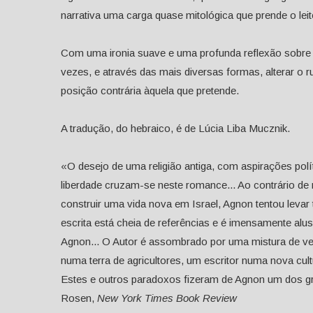
narrativa uma carga quase mitológica que prende o lei
Com uma ironia suave e uma profunda reflexão sobre a
vezes, e através das mais diversas formas, alterar o 
posição contrária àquela que pretende.
A tradução, do hebraico, é de Lúcia Liba Mucznik.
«O desejo de uma religião antiga, com aspirações po
liberdade cruzam-se neste romance... Ao contrário de 
construir uma vida nova em Israel, Agnon tentou levar 
escrita está cheia de referências e é imensamente alus
Agnon... O Autor é assombrado por uma mistura de ver
numa terra de agricultores, um escritor numa nova cul
Estes e outros paradoxos fizeram de Agnon um dos g
Rosen,
New York Times Book Review