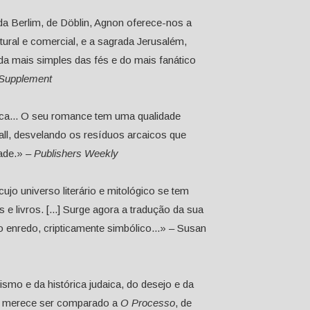
 da Berlim, de Döblin, Agnon oferece-nos a
ltural e comercial, e a sagrada Jerusalém,
 da mais simples das fés e do mais fanático
 Supplement
ica... O seu romance tem uma qualidade
gall, desvelando os resíduos arcaicos que
ade.» –
Publishers Weekly
ujo universo literário e mitológico se tem
 e livros. [...] Surge agora a tradução da sua
enredo, cripticamente simbólico...» – Susan
mo e da histórica judaica, do desejo e da
ue merece ser comparado a
O Processo
, de