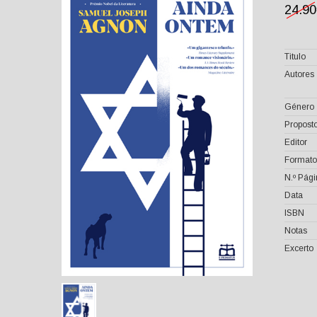
24.9
Titulo
Autores
Género
Proposto
Editor
Formato
N.º Pág
Data
ISBN
Notas
Excerto