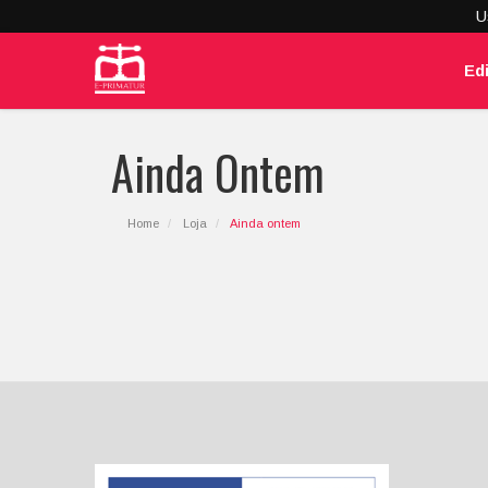
U
Ed
Ainda Ontem
Home
Loja
Ainda ontem