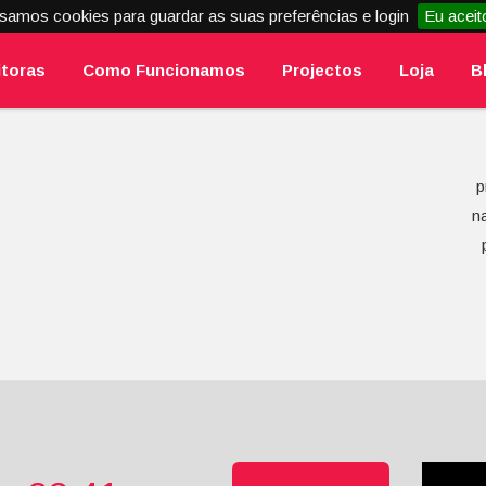
samos cookies para guardar as suas preferências e login
Eu aceit
itoras
Como Funcionamos
Projectos
Loja
B
p
n