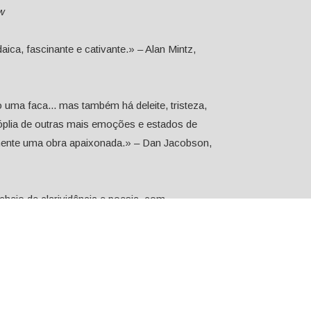
w
ica, fascinante e cativante.» – Alan Mintz,
a faca... mas também há deleite, tristeza,
óplia de outras mais emoções e estados de
amente uma obra apaixonada.» – Dan Jacobson,
eio de clarividência e poesia, com
s, para a mitologia, minucioso e até precioso
estria e inteligência que abre, para os que nele
 que buscam uma narrativa mais linear,
s,
The Spectator