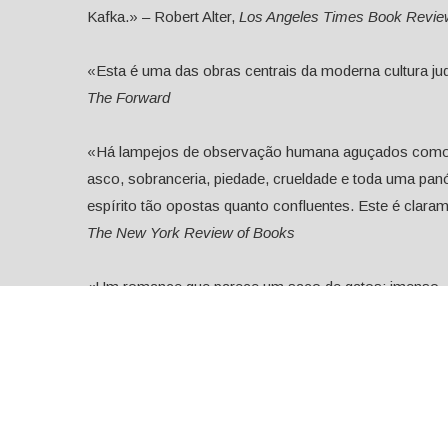
Kafka.» – Robert Alter,
Los Angeles Times Book Revie
«Esta é uma das obras centrais da moderna cultura juda
The Forward
«Há lampejos de observação humana aguçados como um
asco, sobranceria, piedade, crueldade e toda uma pan
espírito tão opostas quanto confluentes. Este é clar
The New York Review of Books
«Um romance que parece um saco de gatos: imenso, ch
propensão para um certo surealismo, para não dizermo
no seu estilo, discursivo, e todo ele relatado com tal m
a procurem, um universo de interpretações, e, para os
também lá a possam encontrar.» – David Pryce-Jone