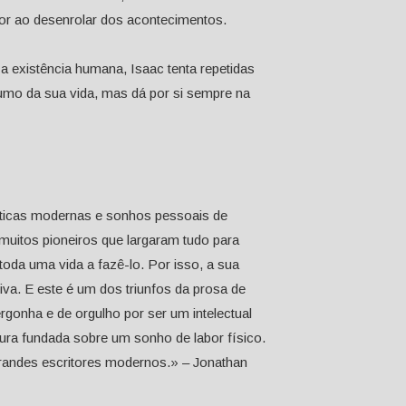
tor ao desenrolar dos acontecimentos.
 existência humana, Isaac tenta repetidas
rumo da sua vida, mas dá por si sempre na
líticas modernas e sonhos pessoais de
muitos pioneiros que largaram tudo para
toda uma vida a fazê-lo. Por isso, a sua
iva. E este é um dos triunfos da prosa de
gonha e de orgulho por ser um intelectual
tura fundada sobre um sonho de labor físico.
randes escritores modernos.» – Jonathan