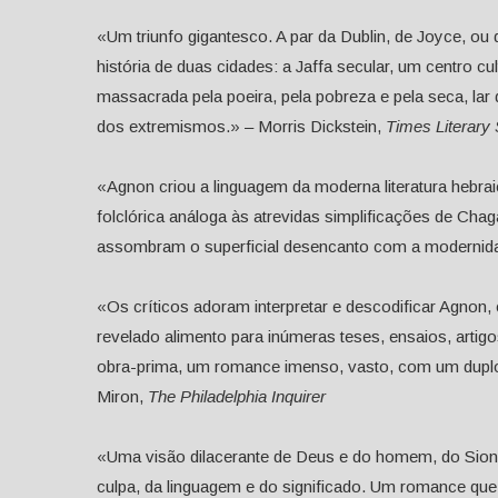
«Um triunfo gigantesco. A par da Dublin, de Joyce, ou
história de duas cidades: a Jaffa secular, um centro cu
massacrada pela poeira, pela pobreza e pela seca, lar
dos extremismos.» – Morris Dickstein,
Times Literary
«Agnon criou a linguagem da moderna literatura hebra
folclórica análoga às atrevidas simplificações de Cha
assombram o superficial desencanto com a modernid
«Os críticos adoram interpretar e descodificar Agnon, c
revelado alimento para inúmeras teses, ensaios, artigos
obra-prima, um romance imenso, vasto, com um duplo 
Miron,
The Philadelphia Inquirer
«Uma visão dilacerante de Deus e do homem, do Sionis
culpa, da linguagem e do significado. Um romance q