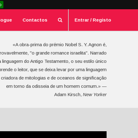
o
logue
Contactos
Entrar / Registo
«A obra-prima do prémio Nobel S. Y. Agnon é,
rovavelmente, "o grande romance israelita". Narrado
a linguagem do Antigo Testamento, o seu estilo único
prende o leitor, que se deixa levar por uma linguagem
criadora de mitologias e de oceanos de significação
em torno da odisseia de um homem comum.» —
Adam Kirsch,
New Yorker