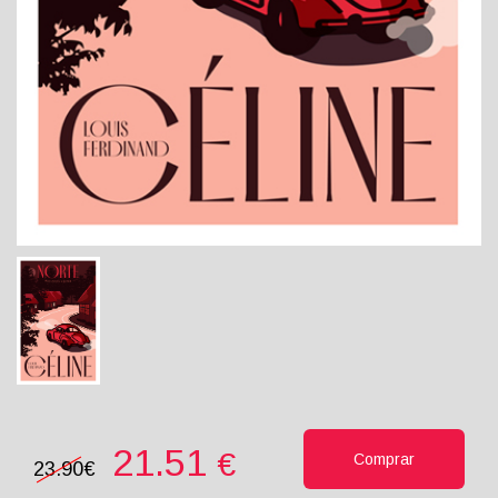
21.51
€
Comprar
23.90€