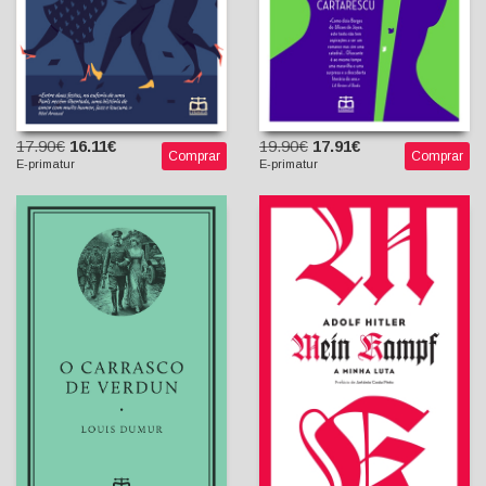
17.90€
16.11€
19.90€
17.91€
Comprar
Comprar
E-primatur
E-primatur
O Carrasco de Verdun
Mein Kampf - A Minha Luta
[Exclusivo E-Primatur n.º 8]
Adolf Hitler
Louis Dumur
António Costa Pinto
José Ribeiro dos Santos
(Introdução)