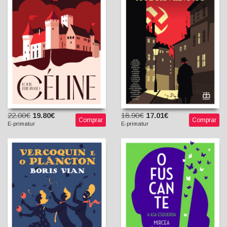
Mihail Sebastian
Louis-Ferdinand Céline
Tanty Ungureanu
Clara Alvarez (tradutora)
(tradutora)
22.00€
19.80€
18.90€
17.01€
Comprar
Comprar
E-primatur
E-primatur
Ofuscante - A Asa
Esquerda
Vercoquin e o Plâncton
Mircea Cărtărescu
Boris Vian
Tanty Ungureanu
Manuel de Freitas
(tradutora)
(Tradutor)