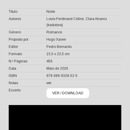
Titulo
Norte
Autores
Louis-Ferdinand Céline, Clara Alvarez
(tradutora)
Género
Romance
Proposto por
Hugo Xavier
Editor
Pedro Bernardo
Formato
15,5 x 23,5 cm
N.º Páginas
456
Data
Maio de 2026
ISBN
978-989-9328-52-5
Notas
ver
Excerto
VER / DOWNLOAD