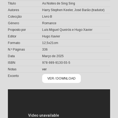
Titulo
As Noites de Sing Sing
Autores
Harry Stephen Keeler, José Barão (tradutor)
Colecção
Livro B
Género
Romance
Proposto por
Luís Miguel Queirós e Hugo Xavier
Editor
Hugo Xavier
Formato
12,5x21cm
N.º Páginas
336
Data
Março de 2025
ISBN
978-989-9130-55-5
Notas
ver
Excerto
VER / DOWNLOAD