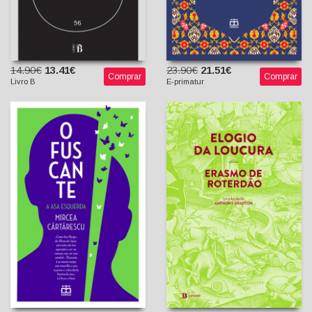
14.90€
13.41€
23.90€
21.51€
Comprar
Comprar
Livro B
E-primatur
Ofuscante - A Asa
Elogio da Loucura
Esquerda
Erasmo de Roterdão
Mircea Cărtărescu
A. J. Anselmo (tradutor)
Tanty Ungureanu
(tradutora)