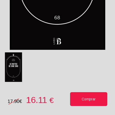
16.11
€
Comprar
17.90€