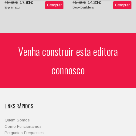
19.90€
17.91€
15.90€
14.31€
Comprar
Comprar
E-primatur
BookBuilders
Venha construir esta editora
connosco
LINKS RÁPIDOS
Quem Somos
Como Funcionamos
Perguntas Frequentes