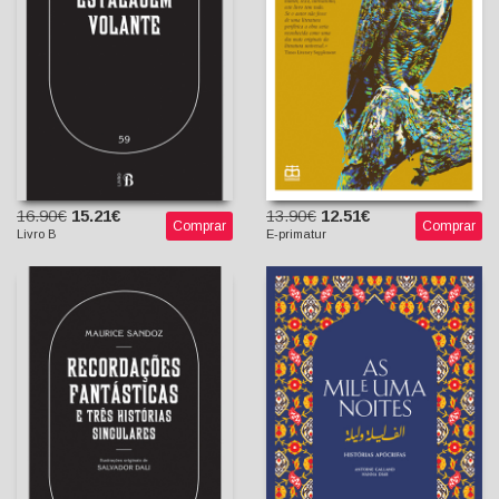
Assumpção (tradutor)
Carimo Mohomed
(Tradutor)
16.90€
15.21€
13.90€
12.51€
Comprar
Comprar
Livro B
E-primatur
Recordações Fantásticas
e Três Histórias
As Mil e Uma Noites -
Singulares
Histórias Apócrifas
Maurice Sandoz
Hanna Diab
Salvador Dali (Ilustrador)
Antoine Galland